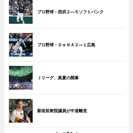
プロ野球・西武２―５ソフトバンク
プロ野球・ＤｅＮＡ２―１広島
Ｊリーグ、真夏の開幕
新垣前衆院議員が中道離党