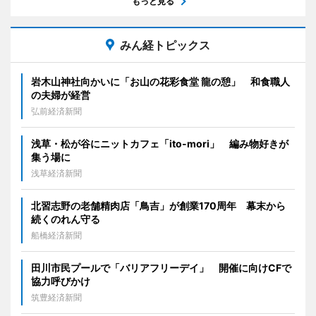
もっと見る
みん経トピックス
岩木山神社向かいに「お山の花彩食堂 龍の憩」 和食職人
の夫婦が経営
弘前経済新聞
浅草・松が谷にニットカフェ「ito-mori」 編み物好きが
集う場に
浅草経済新聞
北習志野の老舗精肉店「鳥吉」が創業170周年 幕末から
続くのれん守る
船橋経済新聞
田川市民プールで「バリアフリーデイ」 開催に向けCFで
協力呼びかけ
筑豊経済新聞