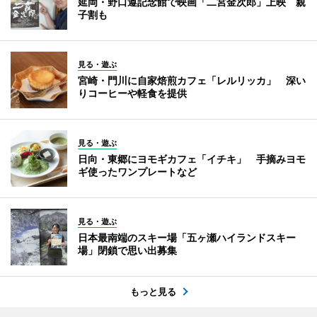
延岡・野口遵記念館で映画「二宮金次郎」上映 親
子割も
見る・遊ぶ
宮崎・門川に自家焙煎カフェ「レルリッカ」 深い
りコーヒーや軽食を提供
見る・遊ぶ
日向・東郷にヨモギカフェ「イチキ」 手摘みヨモ
ギ使ったワンプレートなど
見る・遊ぶ
日本最南端のスキー場「五ヶ瀬ハイランドスキー
場」閉鎖で思い出募集
もっと見る