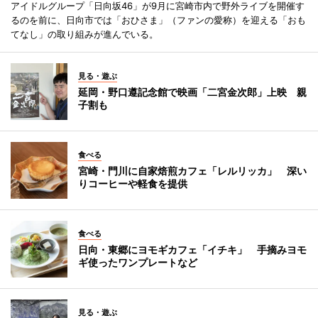
アイドルグループ「日向坂46」が9月に宮崎市内で野外ライブを開催す
るのを前に、日向市では「おひさま」（ファンの愛称）を迎える「おも
てなし」の取り組みが進んでいる。
見る・遊ぶ
延岡・野口遵記念館で映画「二宮金次郎」上映 親
子割も
食べる
宮崎・門川に自家焙煎カフェ「レルリッカ」 深い
りコーヒーや軽食を提供
食べる
日向・東郷にヨモギカフェ「イチキ」 手摘みヨモ
ギ使ったワンプレートなど
見る・遊ぶ