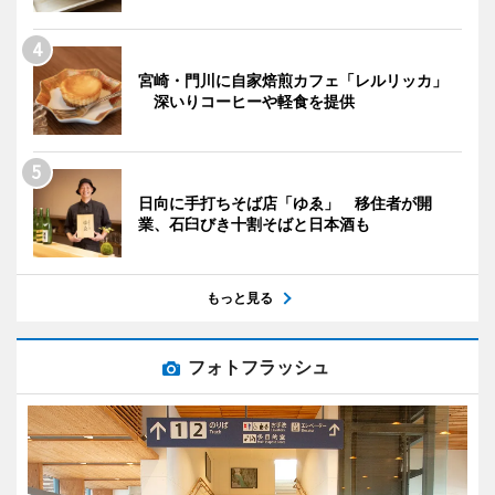
宮崎・門川に自家焙煎カフェ「レルリッカ」
深いりコーヒーや軽食を提供
日向に手打ちそば店「ゆゑ」 移住者が開
業、石臼びき十割そばと日本酒も
もっと見る
フォトフラッシュ