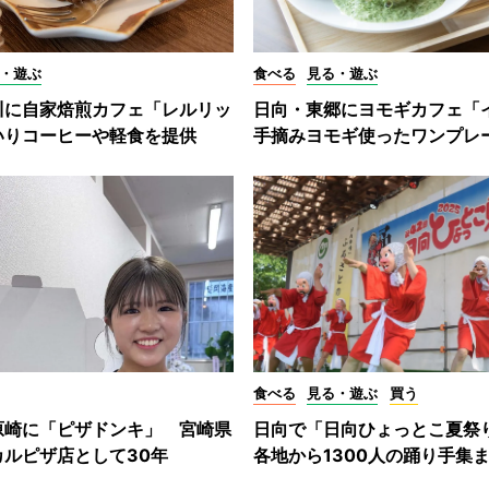
・遊ぶ
食べる
見る・遊ぶ
川に自家焙煎カフェ「レルリッ
日向・東郷にヨモギカフェ
いりコーヒーや軽食を提供
手摘みヨモギ使ったワンプレ
食べる
見る・遊ぶ
買う
原崎に「ピザドンキ」 宮崎県
日向で「日向ひょっとこ夏祭
カルピザ店として30年
各地から1300人の踊り手集