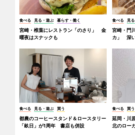
食べる
見る・遊ぶ
暮らす・働く
食べる
見る
宮崎・椎葉にレストラン「のさり」 金
宮崎・門
曜夜はスナックも
カ」 深
食べる
見る・遊ぶ
買う
食べる
買う
都農のコーヒースタンド＆ロースタリー
延岡・川
「畝日」が1周年 書店も併設
北のロー