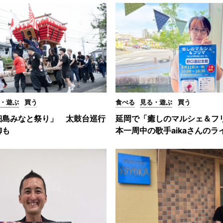
・遊ぶ
買う
食べる
見る・遊ぶ
買う
細島みなと祭り」 太鼓台巡行
延岡で「癒しのマルシェ＆フ
御も
本一周中の歌手aikaさんのラ