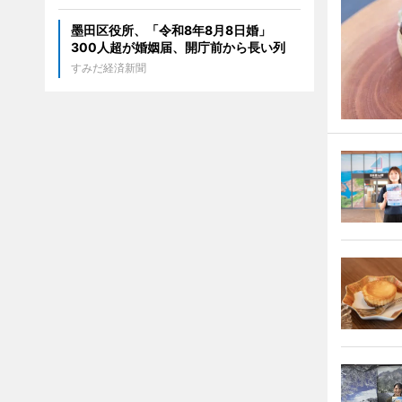
墨田区役所、「令和8年8月8日婚」
300人超が婚姻届、開庁前から長い列
すみだ経済新聞