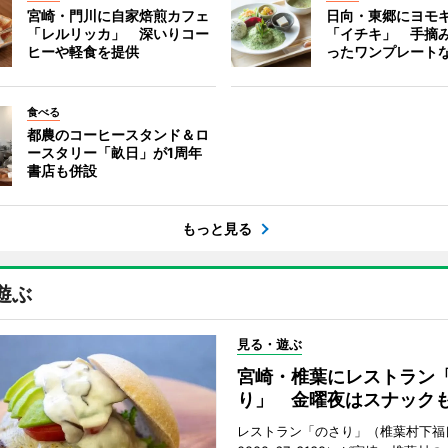
宮崎・門川に自家焙煎カフェ
日向・東郷にヨモ
「レルリッカ」 深いりコー
「イチキ」 手摘
ヒーや軽食を提供
ったワンプレート
食べる
都農のコーヒースタンド＆ロ
ースタリー「畝日」が1周年
書店も併設
もっと見る
遊ぶ
見る・遊ぶ
宮崎・椎葉にレストラン
り」 金曜夜はスナック
レストラン「のさり」（椎葉村下福良