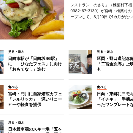
レストラン「のさり」（椎葉村下福良
0982-67-3139）が宮崎・椎葉村
ープンして、8月10日で1カ月がたつ
見る・遊ぶ
見る・遊ぶ
日向市駅が「日向坂46駅」
延岡・野口遵記念
に 「ひなたフェス」に向け
「二宮金次郎」上
「おもてなし」進む
も
食べる
食べる
宮崎・門川に自家焙煎カフェ
日向・東郷にヨモ
「レルリッカ」 深いりコー
「イチキ」 手摘
ヒーや軽食を提供
ったワンプレート
見る・遊ぶ
日本最南端のスキー場「五ヶ