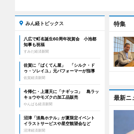
みん経トピックス
特集
八広で町名誕生60周年祝賀会 小池都
知事も祝福
すみだ経済新聞
佐賀に「ばくてん屋」 「シルク・ド
ゥ・ソレイユ」元パフォーマーが指導
佐賀経済新聞
今帰仁・上運天に「ナギッコ」 島ラッ
最新ニ
キョウやモズクの加工品販売
やんばる経済新聞
沼津「淡島ホテル」が夏限定イベント
イラストサービスや星空観望会など
沼津経済新聞