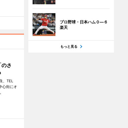
プロ野球・日本ハム０―６
楽天
もっと見る
「のさ
も
、TEL
の中心街にオ
。