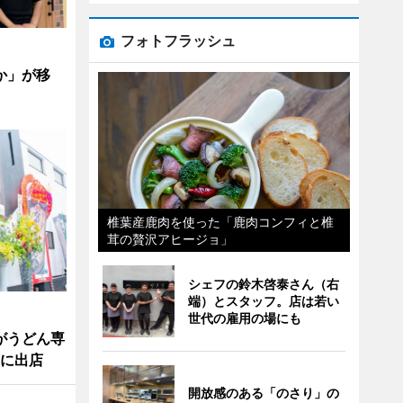
フォトフラッシュ
か」が移
椎葉産鹿肉を使った「鹿肉コンフィと椎
茸の贅沢アヒージョ」
シェフの鈴木啓泰さん（右
端）とスタッフ。店は若い
世代の雇用の場にも
がうどん専
所に出店
開放感のある「のさり」の