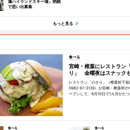
瀬ハイランドスキー場」閉鎖
で思い出募集
もっと見る
食べる
宮崎・椎葉にレストラン
り」 金曜夜はスナック
レストラン「のさり」（椎葉村下福良
0982-67-3139）が宮崎・椎葉村
ープンして、8月10日で1カ月がたつ
食べる
食べる