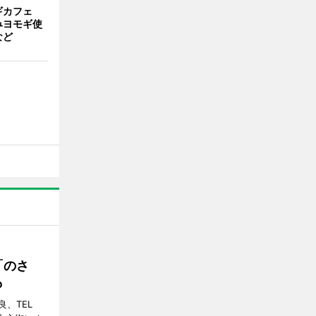
ギカフェ
みヨモギ使
など
「のさ
も
、TEL