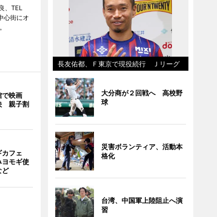
、TEL
の中心街にオ
。
長友佑都、Ｆ東京で現役続行 Ｊリーグ
大分商が２回戦へ 高校野
館で映画
球
映 親子割
災害ボランティア、活動本
ギカフェ
格化
みヨモギ使
など
台湾、中国軍上陸阻止へ演
習