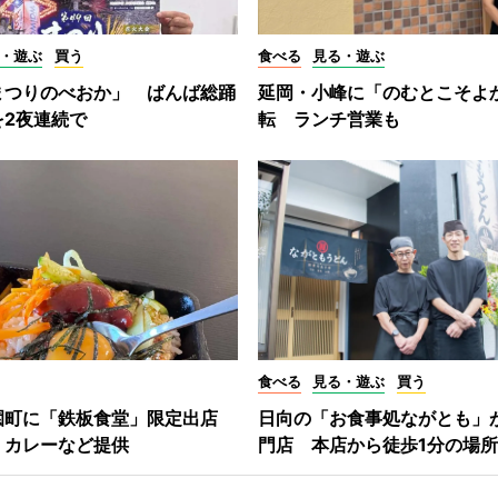
・遊ぶ
買う
食べる
見る・遊ぶ
まつりのべおか」 ばんば総踊
延岡・小峰に「のむとこそよ
を2夜連続で
転 ランチ営業も
食べる
見る・遊ぶ
買う
園町に「鉄板食堂」限定出店
日向の「お食事処ながとも」
、カレーなど提供
門店 本店から徒歩1分の場