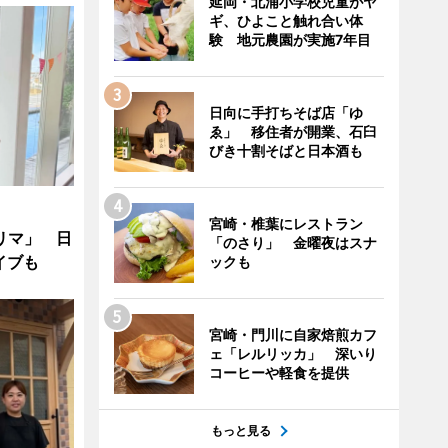
延岡・北浦小学校児童がヤ
ギ、ひよこと触れ合い体
験 地元農園が実施7年目
日向に手打ちそば店「ゆ
ゑ」 移住者が開業、石臼
びき十割そばと日本酒も
宮崎・椎葉にレストラン
リマ」 日
「のさり」 金曜夜はスナ
イブも
ックも
宮崎・門川に自家焙煎カフ
ェ「レルリッカ」 深いり
コーヒーや軽食を提供
もっと見る