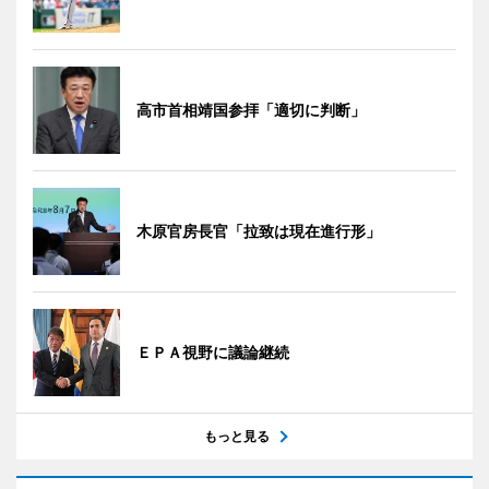
高市首相靖国参拝「適切に判断」
木原官房長官「拉致は現在進行形」
ＥＰＡ視野に議論継続
もっと見る