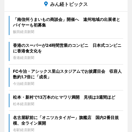
みん経トピックス
「南信州うまいもの商談会」開催へ 遠州地域の出展者と
バイヤーも初募集
飯田経済新聞
香港のスーパーが24時間営業のコンビニ 日本式コンビニ
に香港食文化を
香港経済新聞
FC今治・アシックス里山スタジアムでお披露目会 収容人
数約1.7倍に「成長」
今治経済新聞
松本・新村で13万本のヒマワリ満開 見頃は3週間ほど
松本経済新聞
名古屋駅前に「オニツカタイガー」旗艦店 国内2番目規
模、全ライン展開
名駅経済新聞