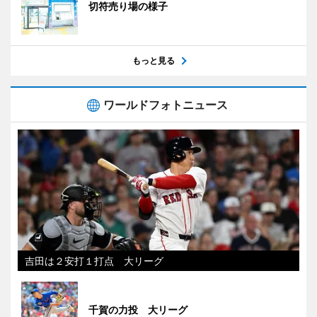
切符売り場の様子
もっと見る
ワールドフォトニュース
吉田は２安打１打点 大リーグ
千賀の力投 大リーグ