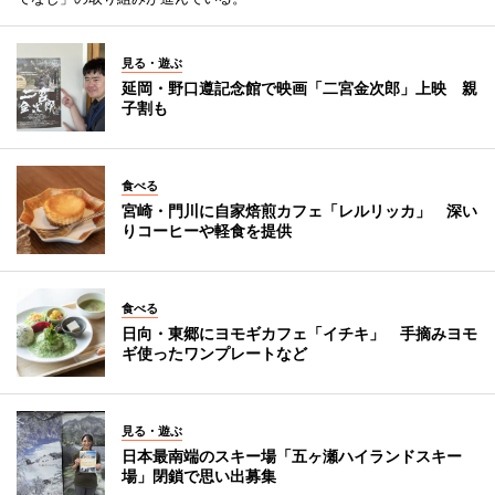
見る・遊ぶ
延岡・野口遵記念館で映画「二宮金次郎」上映 親
子割も
食べる
宮崎・門川に自家焙煎カフェ「レルリッカ」 深い
りコーヒーや軽食を提供
食べる
日向・東郷にヨモギカフェ「イチキ」 手摘みヨモ
ギ使ったワンプレートなど
見る・遊ぶ
日本最南端のスキー場「五ヶ瀬ハイランドスキー
場」閉鎖で思い出募集