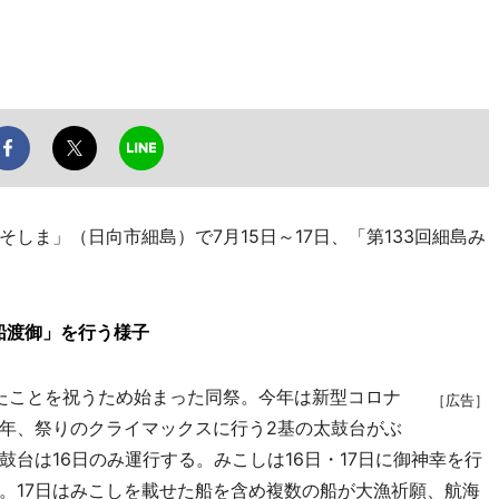
ま」（日向市細島）で7月15日～17日、「第133回細島み
船渡御」を行う様子
れたことを祝うため始まった同祭。今年は新型コロナ
［広告］
年、祭りのクライマックスに行う2基の太鼓台がぶ
台は16日のみ運行する。みこしは16日・17日に御神幸を行
。17日はみこしを載せた船を含め複数の船が大漁祈願、航海