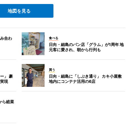
地図を見る
み合わ
食べる
日向・細島のパン店「グラム」が1周年 地
元客に愛され、朝から行列も
買う
ー」 豪
日向・細島に「しぶき通り」 カキ小屋敷
実現
地内にコンテナ活用の6店
ンから総菜