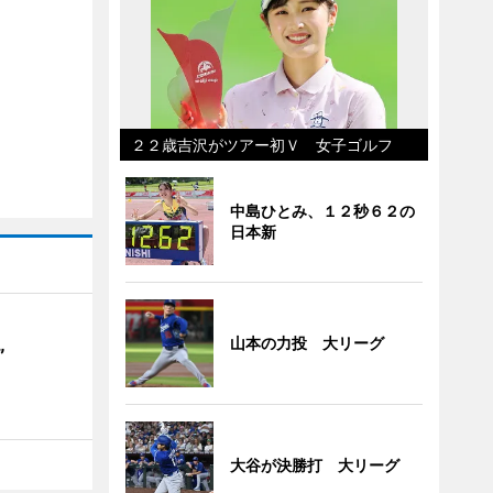
２２歳吉沢がツアー初Ｖ 女子ゴルフ
中島ひとみ、１２秒６２の
日本新
山本の力投 大リーグ
”
大谷が決勝打 大リーグ