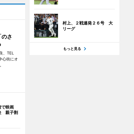
村上、２戦連発２６号 大
リーグ
「のさ
も
もっと見る
、TEL
の中心街にオ
。
館で映画
映 親子割