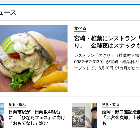
ュース
食べる
宮崎・椎葉にレストラン
り」 金曜夜はスナック
レストラン「のさり」（椎葉村下福良
0982-67-3139）が宮崎・椎葉村
ープンして、8月10日で1カ月がたつ
見る・遊ぶ
見る・遊ぶ
日向市駅が「日向坂46駅」
延岡・野口遵記念
に 「ひなたフェス」に向け
「二宮金次郎」上
「おもてなし」進む
も