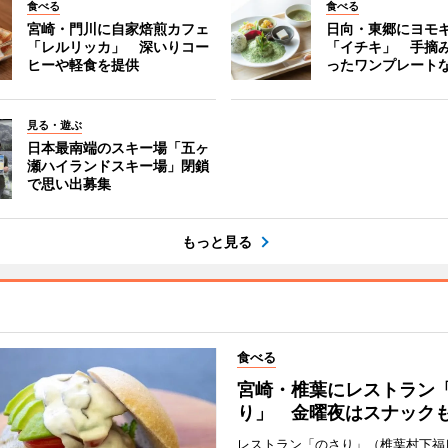
食べる
食べる
宮崎・門川に自家焙煎カフェ
日向・東郷にヨモ
「レルリッカ」 深いりコー
「イチキ」 手摘
ヒーや軽食を提供
ったワンプレート
見る・遊ぶ
日本最南端のスキー場「五ヶ
瀬ハイランドスキー場」閉鎖
で思い出募集
もっと見る
食べる
宮崎・椎葉にレストラン
り」 金曜夜はスナック
レストラン「のさり」（椎葉村下福良