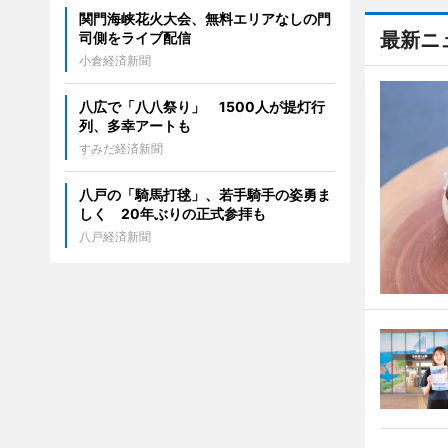
関門海峡花火大会、無料エリアなしの門
最新ニ
司側をライブ配信
小倉経済新聞
八広で「八八祭り」 1500人が提灯行
列、多幸アートも
すみだ経済新聞
八戸の「騎馬打毬」、若手騎手の姿勇ま
しく 20年ぶりの正式参拝も
八戸経済新聞