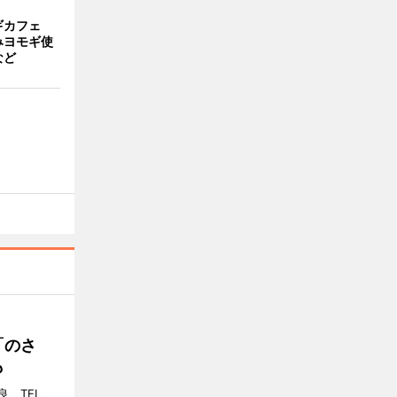
ギカフェ
みヨモギ使
など
「のさ
も
、TEL