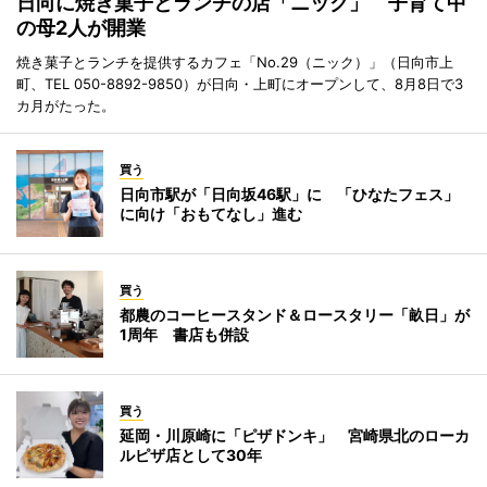
日向に焼き菓子とランチの店「ニック」 子育て中
の母2人が開業
焼き菓子とランチを提供するカフェ「No.29（ニック）」（日向市上
町、TEL 050-8892-9850）が日向・上町にオープンして、8月8日で3
カ月がたった。
買う
日向市駅が「日向坂46駅」に 「ひなたフェス」
に向け「おもてなし」進む
買う
都農のコーヒースタンド＆ロースタリー「畝日」が
1周年 書店も併設
買う
延岡・川原崎に「ピザドンキ」 宮崎県北のローカ
ルピザ店として30年