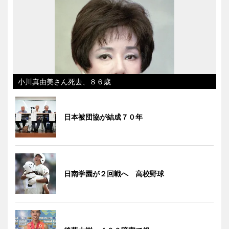
小川真由美さん死去、８６歳
日本被団協が結成７０年
日南学園が２回戦へ 高校野球