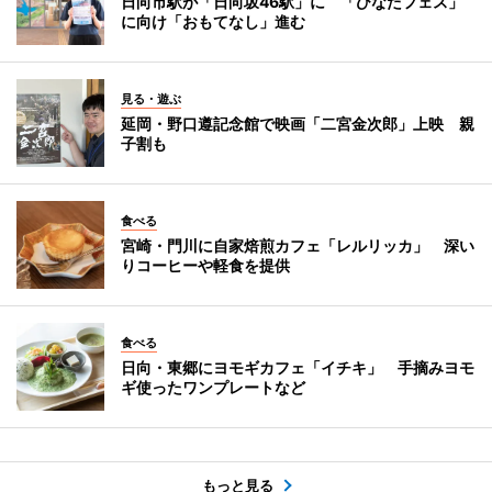
日向市駅が「日向坂46駅」に 「ひなたフェス」
に向け「おもてなし」進む
見る・遊ぶ
延岡・野口遵記念館で映画「二宮金次郎」上映 親
子割も
食べる
宮崎・門川に自家焙煎カフェ「レルリッカ」 深い
りコーヒーや軽食を提供
食べる
日向・東郷にヨモギカフェ「イチキ」 手摘みヨモ
ギ使ったワンプレートなど
もっと見る