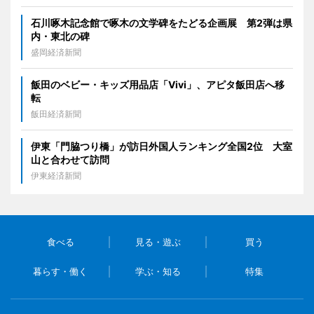
石川啄木記念館で啄木の文学碑をたどる企画展 第2弾は県
内・東北の碑
盛岡経済新聞
飯田のベビー・キッズ用品店「Vivi」、アピタ飯田店へ移
転
飯田経済新聞
伊東「門脇つり橋」が訪日外国人ランキング全国2位 大室
山と合わせて訪問
伊東経済新聞
食べる
見る・遊ぶ
買う
暮らす・働く
学ぶ・知る
特集