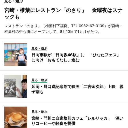
見る・遊ぶ
宮崎・椎葉にレストラン「のさり」 金曜夜はスナ
ックも
レストラン「のさり」（椎葉村下福良、TEL 0982-67-3139）が宮崎・
椎葉村の中心街にオープンして、8月10日で1カ月がたつ。
見る・遊ぶ
日向市駅が「日向坂46駅」に 「ひなたフェス」
に向け「おもてなし」進む
見る・遊ぶ
延岡・野口遵記念館で映画「二宮金次郎」上映 親
子割も
見る・遊ぶ
宮崎・門川に自家焙煎カフェ「レルリッカ」 深い
りコーヒーや軽食を提供