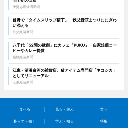
間で初の支店
伊勢志摩経済新聞
皆野で「タイムスリップ横丁」 秩父音頭まつりににぎわ
い添える
秩父経済新聞
八千代「52間の縁側」にカフェ「PUKU」 自家焙煎コー
ヒーやカレー提供
船橋経済新聞
江東・清澄白河の雑貨店、猫アイテム専門店「ネコシカ」
としてリニューアル
江東経済新聞
食べる
見る・遊ぶ
買う
暮らす・働く
学ぶ・知る
特集