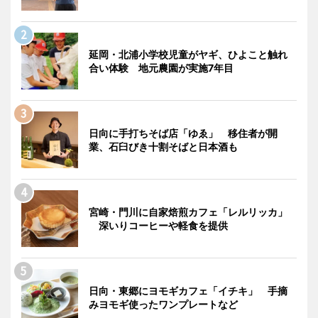
延岡・北浦小学校児童がヤギ、ひよこと触れ
合い体験 地元農園が実施7年目
日向に手打ちそば店「ゆゑ」 移住者が開
業、石臼びき十割そばと日本酒も
宮崎・門川に自家焙煎カフェ「レルリッカ」
深いりコーヒーや軽食を提供
日向・東郷にヨモギカフェ「イチキ」 手摘
みヨモギ使ったワンプレートなど