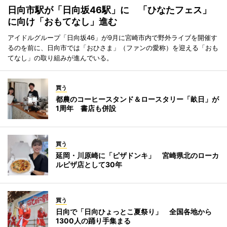
日向市駅が「日向坂46駅」に 「ひなたフェス」
に向け「おもてなし」進む
アイドルグループ「日向坂46」が9月に宮崎市内で野外ライブを開催す
るのを前に、日向市では「おひさま」（ファンの愛称）を迎える「おも
てなし」の取り組みが進んでいる。
買う
都農のコーヒースタンド＆ロースタリー「畝日」が
1周年 書店も併設
買う
延岡・川原崎に「ピザドンキ」 宮崎県北のローカ
ルピザ店として30年
買う
日向で「日向ひょっとこ夏祭り」 全国各地から
1300人の踊り手集まる