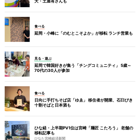
大・土屋有さんも
食べる
延岡・小峰に「のむとこそよか」が移転 ランチ営業も
見る・遊ぶ
延岡で韓国好きが集う「チングコミュニティ」 5歳～
70代の30人が参加
食べる
日向に手打ちそば店「ゆゑ」 移住者が開業、石臼びき
十割そばと日本酒も
ひな経・上半期PV1位は宮崎「麺匠 こたろう」 老舗の
移転記事も
ひなた宮崎経済新聞