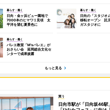
暮らす・働く
暮らす・働く
日向・金ヶ浜ビュー園地で
日向の「スタジオ
7000本のヒマワリ見頃 太
移転オープン 託
平洋を望む夏景色に
ガスタジオに
暮らす・働く
バレエ教室「M'sバレエ」が
おさらい会 延岡総合文化セ
ンターで成果披露
もっと見る
買う
日向市駅が「日向坂46
「ひなたフェス」に向け