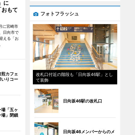
駅」に
「おもて
フォトフラッシュ
月に宮崎市
、日向市で
迎える「お
。
焙煎カフェ
改札口付近の階段も「日向坂46駅」とし
深いりコー
て装飾
日向坂46駅の改札口
ー場「五ヶ
ー場」閉鎖
日向坂46メンバーからのメ