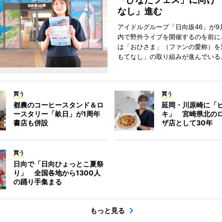
なし」進む
アイドルグループ「日向坂46」が9
内で野外ライブを開催するのを前に
は「おひさま」（ファンの愛称）を
もてなし」の取り組みが進んでいる
買う
買う
都農のコーヒースタンド＆ロ
延岡・川原崎に「
ースタリー「畝日」が1周年
キ」 宮崎県北の
書店も併設
ザ店として30年
買う
日向で「日向ひょっとこ夏祭
り」 全国各地から1300人
の踊り手集まる
もっと見る