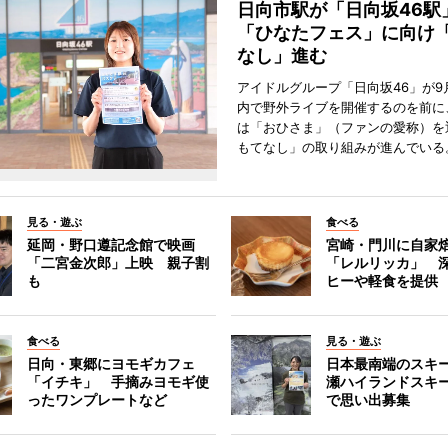
日向市駅が「日向坂46
「ひなたフェス」に向け
なし」進む
アイドルグループ「日向坂46」が9
内で野外ライブを開催するのを前に
は「おひさま」（ファンの愛称）を
もてなし」の取り組みが進んでいる
見る・遊ぶ
食べる
延岡・野口遵記念館で映画
宮崎・門川に自家
「二宮金次郎」上映 親子割
「レルリッカ」 
も
ヒーや軽食を提供
食べる
見る・遊ぶ
日向・東郷にヨモギカフェ
日本最南端のスキ
「イチキ」 手摘みヨモギ使
瀬ハイランドスキ
ったワンプレートなど
で思い出募集