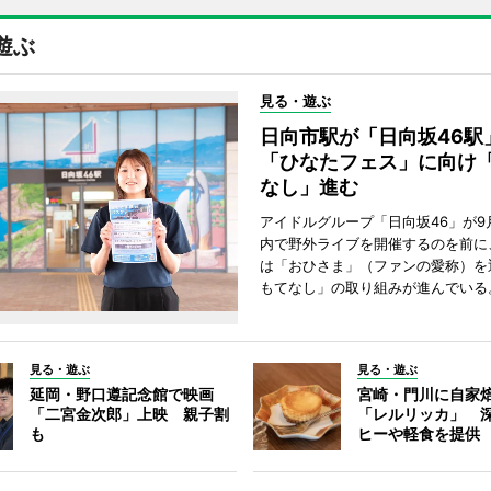
遊ぶ
見る・遊ぶ
日向市駅が「日向坂46
「ひなたフェス」に向け
なし」進む
アイドルグループ「日向坂46」が9
内で野外ライブを開催するのを前に
は「おひさま」（ファンの愛称）を
もてなし」の取り組みが進んでいる
見る・遊ぶ
見る・遊ぶ
延岡・野口遵記念館で映画
宮崎・門川に自家
「二宮金次郎」上映 親子割
「レルリッカ」 
も
ヒーや軽食を提供