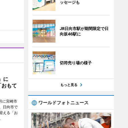
ッセージも
JR日向市駅が期間限定で日
向坂46駅に
切符売り場の様子
駅」に
もっと見る
「おもて
月に宮崎市
ワールドフォトニュース
、日向市で
迎える「お
。