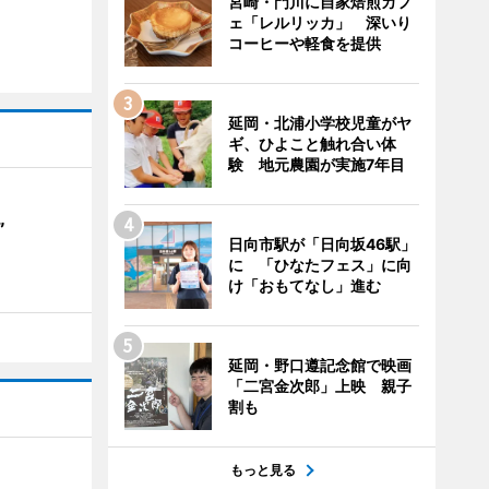
宮崎・門川に自家焙煎カフ
ェ「レルリッカ」 深いり
コーヒーや軽食を提供
延岡・北浦小学校児童がヤ
ギ、ひよこと触れ合い体
験 地元農園が実施7年目
”
日向市駅が「日向坂46駅」
に 「ひなたフェス」に向
け「おもてなし」進む
延岡・野口遵記念館で映画
「二宮金次郎」上映 親子
割も
もっと見る