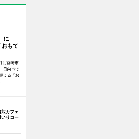
駅」に
「おもて
月に宮崎市
、日向市で
迎える「お
。
焙煎カフェ
深いりコー