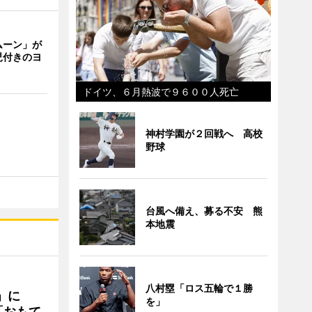
ムーン」が
児付きのヨ
ドイツ、６月熱波で９６００人死亡
神村学園が２回戦へ 高校
野球
台風へ備え、募る不安 熊
本地震
八村塁「ロス五輪で１勝
駅」に
を」
「おもて