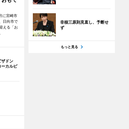
月に宮崎市
、日向市で
非核三原則見直し、予断せ
迎える「お
ず
。
もっと見る
ピザドン
ローカルピ