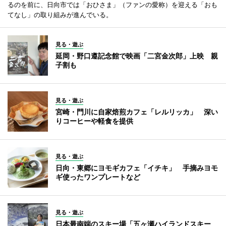
るのを前に、日向市では「おひさま」（ファンの愛称）を迎える「おも
てなし」の取り組みが進んでいる。
見る・遊ぶ
延岡・野口遵記念館で映画「二宮金次郎」上映 親
子割も
見る・遊ぶ
宮崎・門川に自家焙煎カフェ「レルリッカ」 深い
りコーヒーや軽食を提供
見る・遊ぶ
日向・東郷にヨモギカフェ「イチキ」 手摘みヨモ
ギ使ったワンプレートなど
見る・遊ぶ
日本最南端のスキー場「五ヶ瀬ハイランドスキー