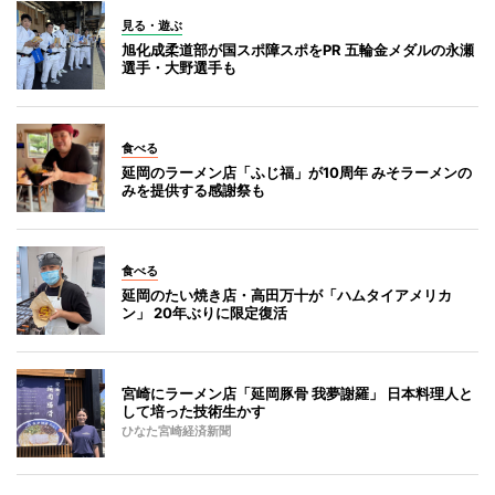
見る・遊ぶ
旭化成柔道部が国スポ障スポをPR 五輪金メダルの永瀬
選手・大野選手も
食べる
延岡のラーメン店「ふじ福」が10周年 みそラーメンの
みを提供する感謝祭も
食べる
延岡のたい焼き店・高田万十が「ハムタイアメリカ
ン」 20年ぶりに限定復活
宮崎にラーメン店「延岡豚骨 我夢謝羅」 日本料理人と
して培った技術生かす
ひなた宮崎経済新聞