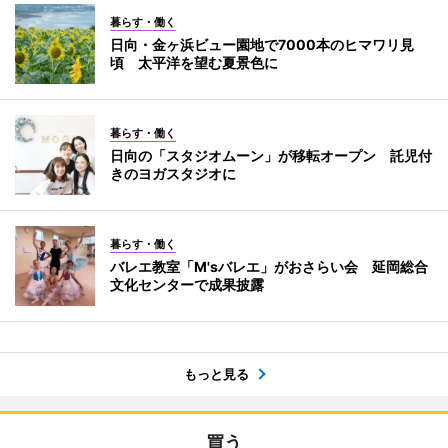
暮らす・働く
日向・金ヶ浜ビュー園地で7000本のヒマワリ見
頃 太平洋を望む夏景色に
暮らす・働く
日向の「スタジオムーン」が移転オープン 託児付
きのヨガスタジオに
暮らす・働く
バレエ教室「M'sバレエ」がおさらい会 延岡総合
文化センターで成果披露
もっと見る
買う