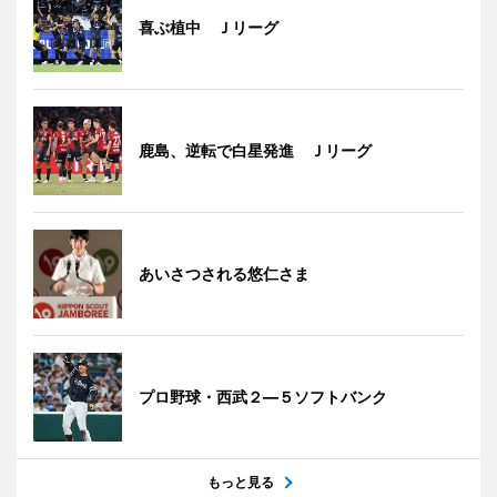
喜ぶ植中 Ｊリーグ
鹿島、逆転で白星発進 Ｊリーグ
あいさつされる悠仁さま
プロ野球・西武２―５ソフトバンク
もっと見る