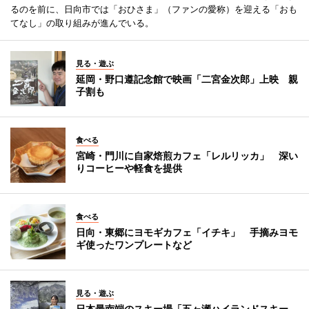
るのを前に、日向市では「おひさま」（ファンの愛称）を迎える「おも
てなし」の取り組みが進んでいる。
見る・遊ぶ
延岡・野口遵記念館で映画「二宮金次郎」上映 親
子割も
食べる
宮崎・門川に自家焙煎カフェ「レルリッカ」 深い
りコーヒーや軽食を提供
食べる
日向・東郷にヨモギカフェ「イチキ」 手摘みヨモ
ギ使ったワンプレートなど
見る・遊ぶ
日本最南端のスキー場「五ヶ瀬ハイランドスキー