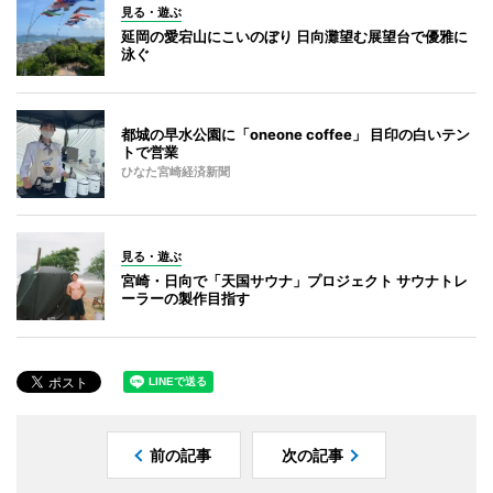
見る・遊ぶ
延岡の愛宕山にこいのぼり 日向灘望む展望台で優雅に
泳ぐ
都城の早水公園に「oneone coffee」 目印の白いテン
トで営業
ひなた宮崎経済新聞
見る・遊ぶ
宮崎・日向で「天国サウナ」プロジェクト サウナトレ
ーラーの製作目指す
前の記事
次の記事