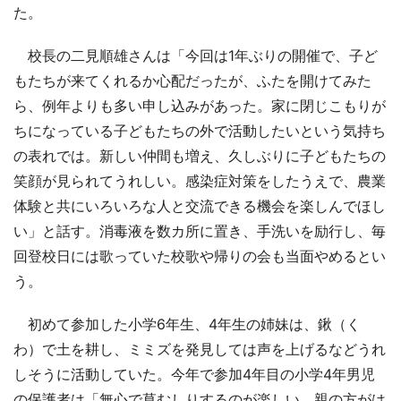
た。
校長の二見順雄さんは「今回は1年ぶりの開催で、子ど
もたちが来てくれるか心配だったが、ふたを開けてみた
ら、例年よりも多い申し込みがあった。家に閉じこもりが
ちになっている子どもたちの外で活動したいという気持ち
の表れでは。新しい仲間も増え、久しぶりに子どもたちの
笑顔が見られてうれしい。感染症対策をしたうえで、農業
体験と共にいろいろな人と交流できる機会を楽しんでほし
い」と話す。消毒液を数カ所に置き、手洗いを励行し、毎
回登校日には歌っていた校歌や帰りの会も当面やめるとい
う。
初めて参加した小学6年生、4年生の姉妹は、鍬（く
わ）で土を耕し、ミミズを発見しては声を上げるなどうれ
しそうに活動していた。今年で参加4年目の小学4年男児
の保護者は「無心で草むしりするのが楽しい。親の方がは