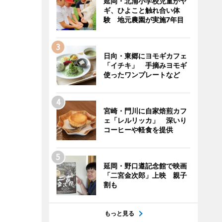
延岡・北浦小学校児童がヤ
ギ、ひよこと触れ合い体
験 地元農園が実施7年目
日向・東郷にヨモギカフェ
「イチキ」 手摘みヨモギ
使ったワンプレートなど
宮崎・門川に自家焙煎カフ
ェ「レルリッカ」 深いり
コーヒーや軽食を提供
延岡・野口遵記念館で映画
「二宮金次郎」上映 親子
割も
もっと見る