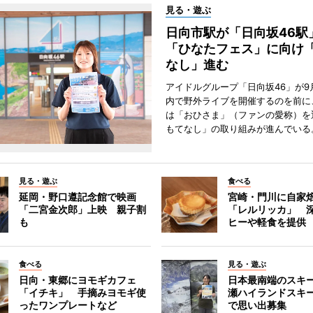
見る・遊ぶ
日向市駅が「日向坂46
「ひなたフェス」に向け
なし」進む
アイドルグループ「日向坂46」が9
内で野外ライブを開催するのを前に
は「おひさま」（ファンの愛称）を
もてなし」の取り組みが進んでいる
見る・遊ぶ
食べる
延岡・野口遵記念館で映画
宮崎・門川に自家
「二宮金次郎」上映 親子割
「レルリッカ」 
も
ヒーや軽食を提供
食べる
見る・遊ぶ
日向・東郷にヨモギカフェ
日本最南端のスキ
「イチキ」 手摘みヨモギ使
瀬ハイランドスキ
ったワンプレートなど
で思い出募集