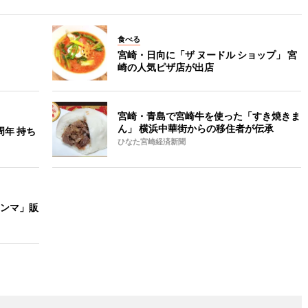
食べる
宮崎・日向に「ザ ヌードル ショップ」 宮
崎の人気ピザ店が出店
宮崎・青島で宮崎牛を使った「すき焼きま
ん」 横浜中華街からの移住者が伝承
年 持ち
ひなた宮崎経済新聞
ンマ」販