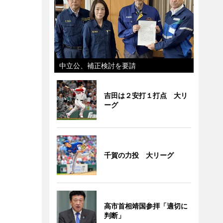
中立公、補正検討を要請
吉田は２安打１打点 大リ
ーグ
千賀の力投 大リーグ
高市首相靖国参拝「適切に
判断」