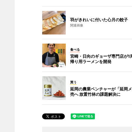
羽がきれいに付いた心月の餃子
関連画像
食べる
宮崎・日向のギョーザ専門店が1周
帰り用ラーメンを開発
買う
延岡の農業ベンチャーが「延岡メ
売へ 放置竹林の課題解決に