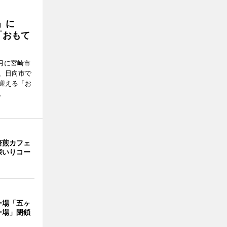
駅」に
「おもて
月に宮崎市
、日向市で
迎える「お
。
焙煎カフェ
深いりコー
ー場「五ヶ
ー場」閉鎖