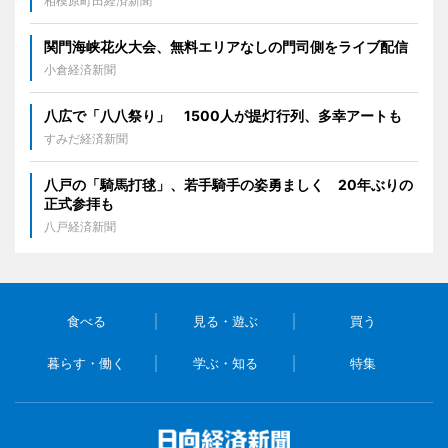
相模原町田経済新聞
関門海峡花火大会、無料エリアなしの門司側をライブ配信
小倉経済新聞
八広で「八八祭り」 1500人が提灯行列、多幸アートも
すみだ経済新聞
八戸の「騎馬打毬」、若手騎手の姿勇ましく 20年ぶりの
正式参拝も
八戸経済新聞
食べる
見る・遊ぶ
買う
暮らす・働く
学ぶ・知る
特集