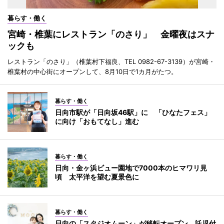
暮らす・働く
宮崎・椎葉にレストラン「のさり」 金曜夜はスナ
ックも
レストラン「のさり」（椎葉村下福良、TEL 0982-67-3139）が宮崎・
椎葉村の中心街にオープンして、8月10日で1カ月がたつ。
暮らす・働く
日向市駅が「日向坂46駅」に 「ひなたフェス」
に向け「おもてなし」進む
暮らす・働く
日向・金ヶ浜ビュー園地で7000本のヒマワリ見
頃 太平洋を望む夏景色に
暮らす・働く
日向の「スタジオムーン」が移転オープン 託児付