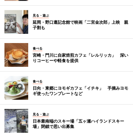
見る・遊ぶ
延岡・野口遵記念館で映画「二宮金次郎」上映 親
子割も
食べる
宮崎・門川に自家焙煎カフェ「レルリッカ」 深い
りコーヒーや軽食を提供
食べる
日向・東郷にヨモギカフェ「イチキ」 手摘みヨモ
ギ使ったワンプレートなど
見る・遊ぶ
日本最南端のスキー場「五ヶ瀬ハイランドスキー
場」閉鎖で思い出募集