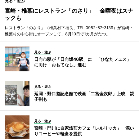
見る・遊ぶ
宮崎・椎葉にレストラン「のさり」 金曜夜はスナ
ックも
レストラン「のさり」（椎葉村下福良、TEL 0982-67-3139）が宮崎・
椎葉村の中心街にオープンして、8月10日で1カ月がたつ。
見る・遊ぶ
日向市駅が「日向坂46駅」に 「ひなたフェス」
に向け「おもてなし」進む
見る・遊ぶ
延岡・野口遵記念館で映画「二宮金次郎」上映 親
子割も
見る・遊ぶ
宮崎・門川に自家焙煎カフェ「レルリッカ」 深い
りコーヒーや軽食を提供