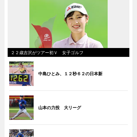
２２歳吉沢がツアー初Ｖ 女子ゴルフ
中島ひとみ、１２秒６２の日本新
山本の力投 大リーグ