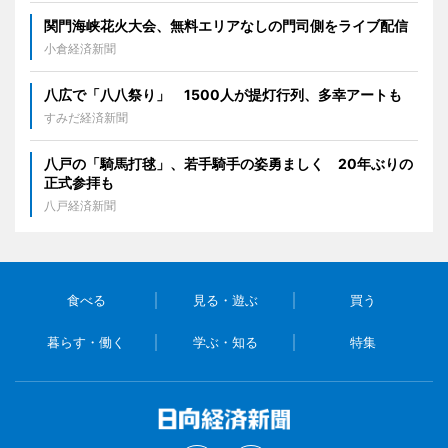
関門海峡花火大会、無料エリアなしの門司側をライブ配信
小倉経済新聞
八広で「八八祭り」 1500人が提灯行列、多幸アートも
すみだ経済新聞
八戸の「騎馬打毬」、若手騎手の姿勇ましく 20年ぶりの
正式参拝も
八戸経済新聞
食べる
見る・遊ぶ
買う
暮らす・働く
学ぶ・知る
特集