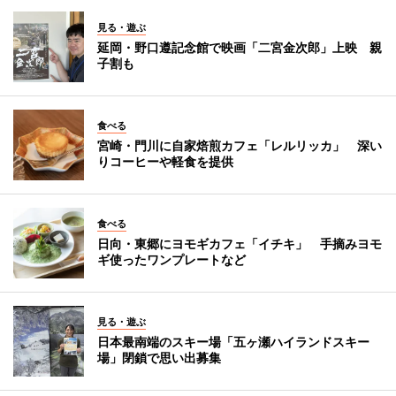
見る・遊ぶ
延岡・野口遵記念館で映画「二宮金次郎」上映 親
子割も
食べる
宮崎・門川に自家焙煎カフェ「レルリッカ」 深い
りコーヒーや軽食を提供
食べる
日向・東郷にヨモギカフェ「イチキ」 手摘みヨモ
ギ使ったワンプレートなど
見る・遊ぶ
日本最南端のスキー場「五ヶ瀬ハイランドスキー
場」閉鎖で思い出募集