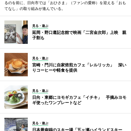
るのを前に、日向市では「おひさま」（ファンの愛称）を迎える「おも
てなし」の取り組みが進んでいる。
見る・遊ぶ
延岡・野口遵記念館で映画「二宮金次郎」上映 親
子割も
見る・遊ぶ
宮崎・門川に自家焙煎カフェ「レルリッカ」 深い
りコーヒーや軽食を提供
見る・遊ぶ
日向・東郷にヨモギカフェ「イチキ」 手摘みヨモ
ギ使ったワンプレートなど
見る・遊ぶ
日本最南端のスキー場「五ヶ瀬ハイランドスキー