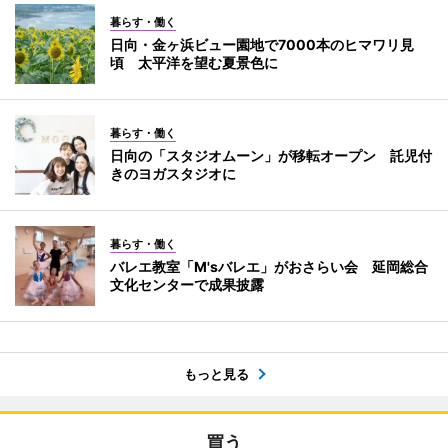
暮らす・働く
日向・金ヶ浜ビュー園地で7000本のヒマワリ見
頃 太平洋を望む夏景色に
暮らす・働く
日向の「スタジオムーン」が移転オープン 託児付
きのヨガスタジオに
暮らす・働く
バレエ教室「M'sバレエ」がおさらい会 延岡総合
文化センターで成果披露
もっと見る
買う