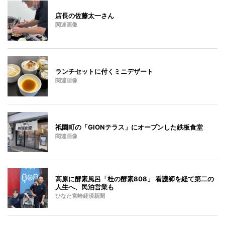
店長の佐藤太一さん
関連画像
ランチセットに付くミニデザート
関連画像
祇園町の「GIONテラス」にオープンした鉄板食堂
関連画像
高原に酵素風呂「杜の酵素808」 看護師を経て第二の
人生へ、民泊営業も
ひなた宮崎経済新聞