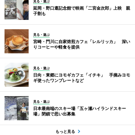
見る・遊ぶ
延岡・野口遵記念館で映画「二宮金次郎」上映 親
子割も
見る・遊ぶ
宮崎・門川に自家焙煎カフェ「レルリッカ」 深い
りコーヒーや軽食を提供
見る・遊ぶ
日向・東郷にヨモギカフェ「イチキ」 手摘みヨモ
ギ使ったワンプレートなど
見る・遊ぶ
日本最南端のスキー場「五ヶ瀬ハイランドスキー
場」閉鎖で思い出募集
もっと見る