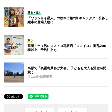
見る・遊ぶ
「ワッショイ星人」の絵本に第2弾 キャラクター公募し
絵本の登場人物に
買う
延岡・土々呂にコストコ再販店「ココイコ」 商品200
種以上、予約注文も
高原で「奥霧島凧あげ大会」 子どもも大人も滞空時間
競う
ひなた宮崎経済新聞