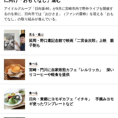
に向け「おもてなし」進む
アイドルグループ「日向坂46」が9月に宮崎市内で野外ライブを開催す
るのを前に、日向市では「おひさま」（ファンの愛称）を迎える「おも
てなし」の取り組みが進んでいる。
見る・遊ぶ
延岡・野口遵記念館で映画「二宮金次郎」上映 親
子割も
食べる
宮崎・門川に自家焙煎カフェ「レルリッカ」 深い
りコーヒーや軽食を提供
食べる
日向・東郷にヨモギカフェ「イチキ」 手摘みヨモ
ギ使ったワンプレートなど