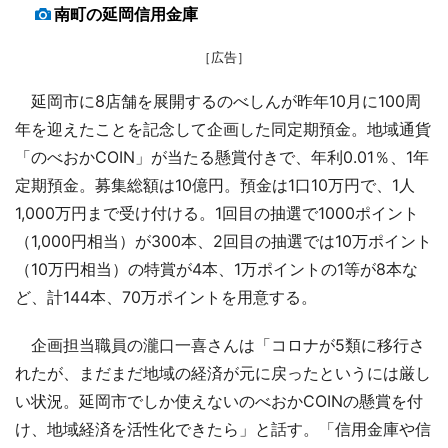
南町の延岡信用金庫
［広告］
延岡市に8店舗を展開するのべしんが昨年10月に100周
年を迎えたことを記念して企画した同定期預金。地域通貨
「のべおかCOIN」が当たる懸賞付きで、年利0.01％、1年
定期預金。募集総額は10億円。預金は1口10万円で、1人
1,000万円まで受け付ける。1回目の抽選で1000ポイント
（1,000円相当）が300本、2回目の抽選では10万ポイント
（10万円相当）の特賞が4本、1万ポイントの1等が8本な
ど、計144本、70万ポイントを用意する。
企画担当職員の瀧口一喜さんは「コロナが5類に移行さ
れたが、まだまだ地域の経済が元に戻ったというには厳し
い状況。延岡市でしか使えないのべおかCOINの懸賞を付
け、地域経済を活性化できたら」と話す。「信用金庫や信