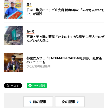
買う
日向・塩見にイチゴ直売所 就農5年の「みやさんのいち
ご」が新設
食べる
宮崎・美々津の茶屋「たまのや」が2周年 白玉入りのぜ
んざいが人気に
都城にカフェ「SATUMAEN CAFE今町別邸」 紅抹茶
のメニューも
ひなた宮崎経済新聞
前の記事
次の記事