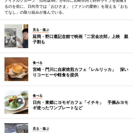
アイドルグループ「日向坂46」が9月に宮崎市内で野外ライブを開催す
るのを前に、日向市では「おひさま」（ファンの愛称）を迎える「おも
てなし」の取り組みが進んでいる。
見る・遊ぶ
延岡・野口遵記念館で映画「二宮金次郎」上映 親
子割も
食べる
宮崎・門川に自家焙煎カフェ「レルリッカ」 深い
りコーヒーや軽食を提供
食べる
日向・東郷にヨモギカフェ「イチキ」 手摘みヨモ
ギ使ったワンプレートなど
見る・遊ぶ