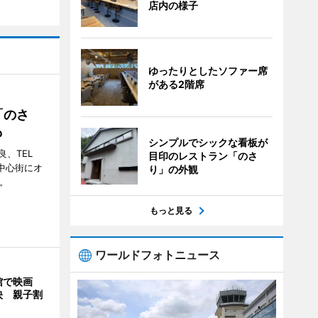
店内の様子
ゆったりとしたソファー席
がある2階席
「のさ
も
シンプルでシックな看板が
、TEL
目印のレストラン「のさ
の中心街にオ
り」の外観
。
もっと見る
ワールドフォトニュース
館で映画
映 親子割