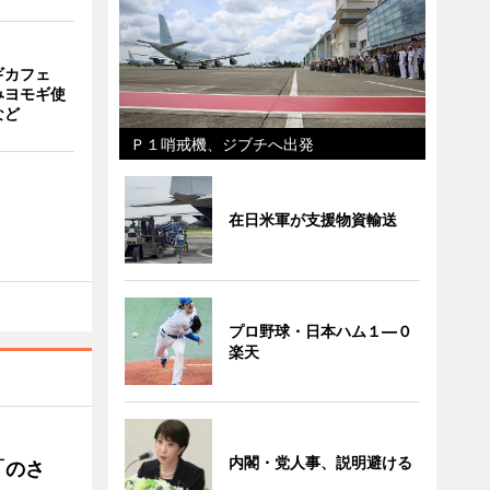
ギカフェ
みヨモギ使
など
Ｐ１哨戒機、ジブチへ出発
在日米軍が支援物資輸送
プロ野球・日本ハム１―０
楽天
内閣・党人事、説明避ける
「のさ