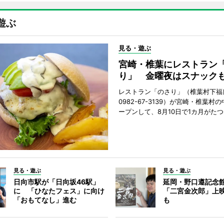
遊ぶ
見る・遊ぶ
宮崎・椎葉にレストラン
り」 金曜夜はスナック
レストラン「のさり」（椎葉村下福良
0982-67-3139）が宮崎・椎葉村
ープンして、8月10日で1カ月がたつ
見る・遊ぶ
見る・遊ぶ
日向市駅が「日向坂46駅」
延岡・野口遵記念
に 「ひなたフェス」に向け
「二宮金次郎」上
「おもてなし」進む
も