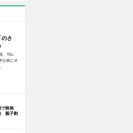
「のさ
も
、TEL
の中心街にオ
。
館で映画
映 親子割