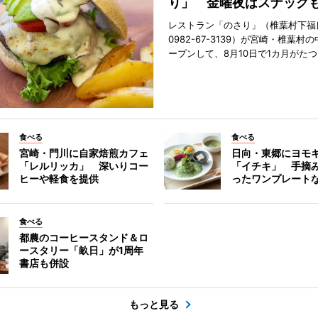
り」 金曜夜はスナック
レストラン「のさり」（椎葉村下福良
0982-67-3139）が宮崎・椎葉村
ープンして、8月10日で1カ月がたつ
食べる
食べる
宮崎・門川に自家焙煎カフェ
日向・東郷にヨモ
「レルリッカ」 深いりコー
「イチキ」 手摘
ヒーや軽食を提供
ったワンプレート
食べる
都農のコーヒースタンド＆ロ
ースタリー「畝日」が1周年
書店も併設
もっと見る