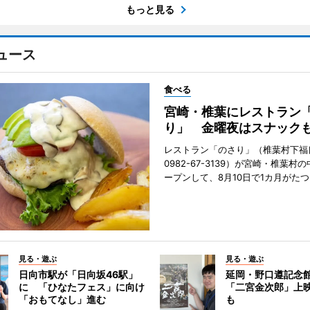
もっと見る
ュース
食べる
宮崎・椎葉にレストラン
り」 金曜夜はスナック
レストラン「のさり」（椎葉村下福良
0982-67-3139）が宮崎・椎葉村
ープンして、8月10日で1カ月がたつ
見る・遊ぶ
見る・遊ぶ
日向市駅が「日向坂46駅」
延岡・野口遵記念
に 「ひなたフェス」に向け
「二宮金次郎」上
「おもてなし」進む
も