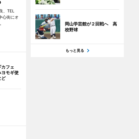
も
、TEL
の中心街にオ
。
岡山学芸館が２回戦へ 高
校野球
もっと見る
ギカフェ
みヨモギ使
など