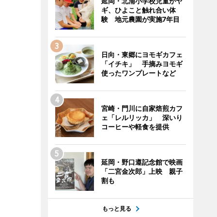
延岡・北浦小学校児童がヤ
ギ、ひよこと触れ合い体
験 地元農園が実施7年目
日向・東郷にヨモギカフェ
「イチキ」 手摘みヨモギ
使ったワンプレートなど
宮崎・門川に自家焙煎カフ
ェ「レルリッカ」 深いり
コーヒーや軽食を提供
延岡・野口遵記念館で映画
「二宮金次郎」上映 親子
割も
もっと見る