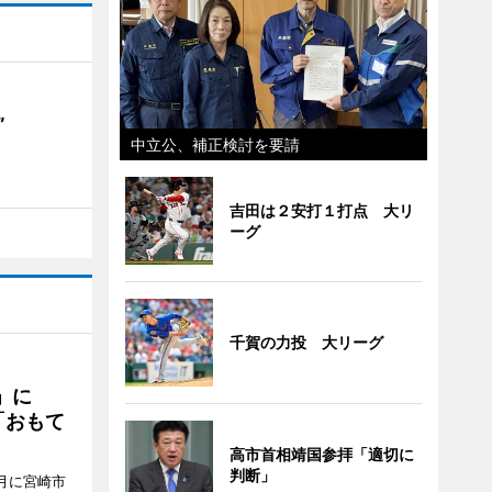
”
中立公、補正検討を要請
吉田は２安打１打点 大リ
ーグ
千賀の力投 大リーグ
駅」に
「おもて
高市首相靖国参拝「適切に
判断」
月に宮崎市