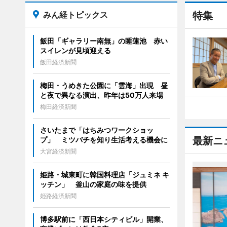
みん経トピックス
特集
飯田「ギャラリー南無」の睡蓮池 赤い
スイレンが見頃迎える
飯田経済新聞
梅田・うめきた公園に「雲海」出現 昼
と夜で異なる演出、昨年は50万人来場
梅田経済新聞
さいたまで「はちみつワークショッ
最新ニ
プ」 ミツバチを知り生活考える機会に
大宮経済新聞
姫路・城東町に韓国料理店「ジュミネ キ
ッチン」 釜山の家庭の味を提供
姫路経済新聞
博多駅前に「西日本シティビル」開業、