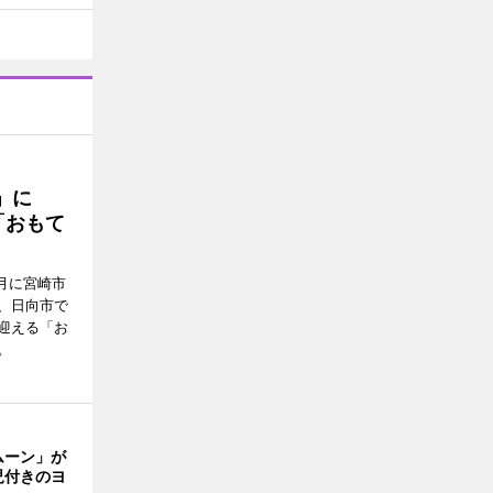
駅」に
「おもて
月に宮崎市
、日向市で
迎える「お
。
ムーン」が
児付きのヨ