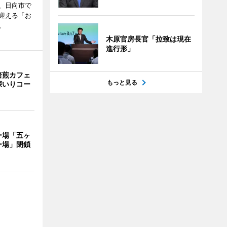
、日向市で
迎える「お
。
木原官房長官「拉致は現在
進行形」
焙煎カフェ
もっと見る
深いりコー
ー場「五ヶ
ー場」閉鎖