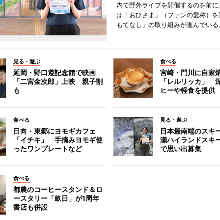
内で野外ライブを開催するのを前に
は「おひさま」（ファンの愛称）を
もてなし」の取り組みが進んでいる
見る・遊ぶ
食べる
延岡・野口遵記念館で映画
宮崎・門川に自家
「二宮金次郎」上映 親子割
「レルリッカ」 
も
ヒーや軽食を提供
食べる
見る・遊ぶ
日向・東郷にヨモギカフェ
日本最南端のスキ
「イチキ」 手摘みヨモギ使
瀬ハイランドスキ
ったワンプレートなど
で思い出募集
食べる
都農のコーヒースタンド＆ロ
ースタリー「畝日」が1周年
書店も併設