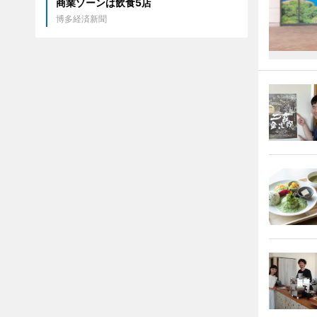
商業ゾーンは飲食5店
博多経済新聞