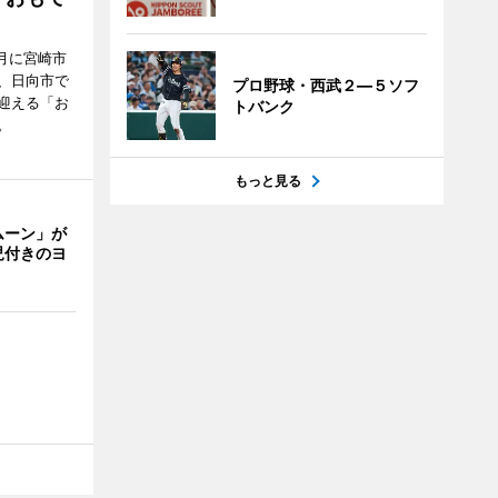
月に宮崎市
、日向市で
プロ野球・西武２―５ソフ
迎える「お
トバンク
。
もっと見る
ムーン」が
児付きのヨ