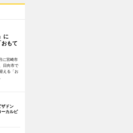
駅」に
「おもて
月に宮崎市
、日向市で
迎える「お
。
ピザドン
ローカルピ