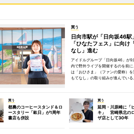
買う
日向市駅が「日向坂46
「ひなたフェス」に向け
なし」進む
アイドルグループ「日向坂46」が9
内で野外ライブを開催するのを前に
は「おひさま」（ファンの愛称）を
もてなし」の取り組みが進んでいる
買う
買う
都農のコーヒースタンド＆ロ
延岡・川原崎に「
ースタリー「畝日」が1周年
キ」 宮崎県北の
書店も併設
ザ店として30年