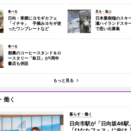
食べる
見る・遊ぶ
日向・東郷にヨモギカフェ
日本最南端のスキ
「イチキ」 手摘みヨモギ使
瀬ハイランドスキ
ったワンプレートなど
で思い出募集
食べる
都農のコーヒースタンド＆ロ
ースタリー「畝日」が1周年
書店も併設
もっと見る
・働く
暮らす・働く
日向市駅が「日向坂46
「ひなたフェス」に向け