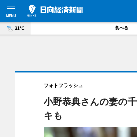
食べる
31°C
フォトフラッシュ
小野恭典さんの妻の千
キも