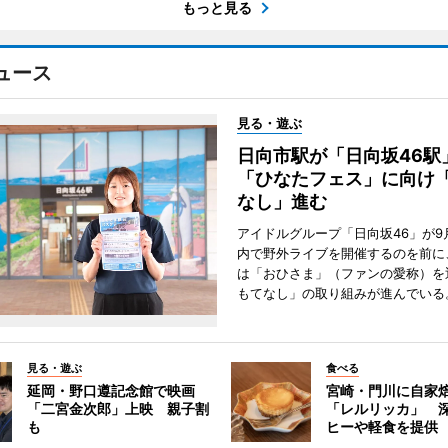
もっと見る
ュース
見る・遊ぶ
日向市駅が「日向坂46
「ひなたフェス」に向け
なし」進む
アイドルグループ「日向坂46」が9
内で野外ライブを開催するのを前に
は「おひさま」（ファンの愛称）を
もてなし」の取り組みが進んでいる
見る・遊ぶ
食べる
延岡・野口遵記念館で映画
宮崎・門川に自家
「二宮金次郎」上映 親子割
「レルリッカ」 
も
ヒーや軽食を提供