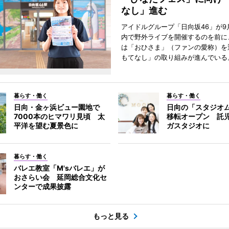
なし」進む
アイドルグループ「日向坂46」が9
内で野外ライブを開催するのを前に
は「おひさま」（ファンの愛称）を
もてなし」の取り組みが進んでいる
暮らす・働く
暮らす・働く
日向・金ヶ浜ビュー園地で
日向の「スタジオ
7000本のヒマワリ見頃 太
移転オープン 託
平洋を望む夏景色に
ガスタジオに
暮らす・働く
バレエ教室「M'sバレエ」が
おさらい会 延岡総合文化セ
ンターで成果披露
もっと見る