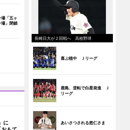
ー場「五ヶ
ー場」閉鎖
長崎日大が２回戦へ 高校野球
喜ぶ植中 Ｊリーグ
鹿島、逆転で白星発進 Ｊ
リーグ
駅」に
あいさつされる悠仁さま
「おもて