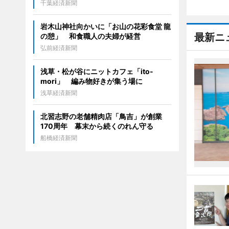
千葉経済新聞
岩木山神社向かいに「お山の花彩食堂 龍
最新ニ
の憩」 和食職人の夫婦が経営
弘前経済新聞
浅草・松が谷にニットカフェ「ito-
mori」 編み物好きが集う場に
浅草経済新聞
北習志野の老舗精肉店「鳥吉」が創業
170周年 幕末から続くのれん守る
船橋経済新聞