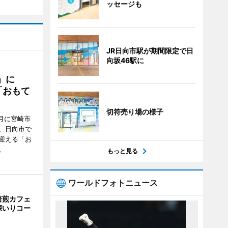
ッセージも
JR日向市駅が期間限定で日
向坂46駅に
駅」に
「おもて
切符売り場の様子
月に宮崎市
、日向市で
迎える「お
。
もっと見る
ワールドフォトニュース
焙煎カフェ
深いりコー