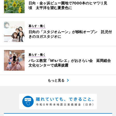
日向・金ヶ浜ビュー園地で7000本のヒマワリ見
頃 太平洋を望む夏景色に
暮らす・働く
日向の「スタジオムーン」が移転オープン 託児付
きのヨガスタジオに
暮らす・働く
バレエ教室「M'sバレエ」がおさらい会 延岡総合
文化センターで成果披露
もっと見る