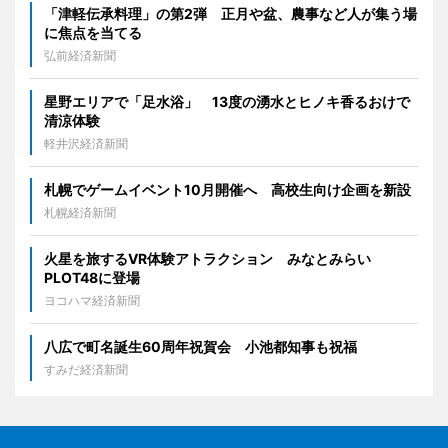
「津軽伝承料理」の第2弾 正月や盆、農事など人が集う場
に焦点を当てる
弘前経済新聞
星野エリアで「足水浴」 13度の湧水とヒノキ香るおけで
清涼体験
軽井沢経済新聞
札幌でゲームイベント10月開催へ 高校生向け企画を新設
札幌経済新聞
火星を旅するVR体験アトラクション みなとみらい
PLOT48に登場
ヨコハマ経済新聞
八広で町名誕生60周年祝賀会 小池都知事も祝福
すみだ経済新聞