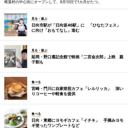
椎葉村の中心街にオープンして、8月10日で1カ月がたつ。
見る・遊ぶ
日向市駅が「日向坂46駅」に 「ひなたフェス」
に向け「おもてなし」進む
見る・遊ぶ
延岡・野口遵記念館で映画「二宮金次郎」上映 親
子割も
食べる
宮崎・門川に自家焙煎カフェ「レルリッカ」 深い
りコーヒーや軽食を提供
食べる
日向・東郷にヨモギカフェ「イチキ」 手摘みヨモ
ギ使ったワンプレートなど