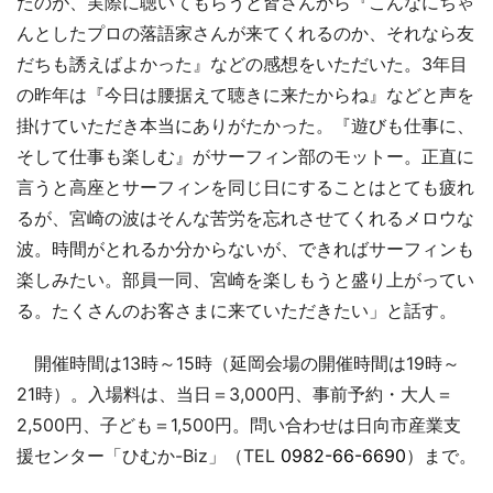
たのが、実際に聴いてもらうと皆さんから『こんなにちゃ
んとしたプロの落語家さんが来てくれるのか、それなら友
だちも誘えばよかった』などの感想をいただいた。3年目
の昨年は『今日は腰据えて聴きに来たからね』などと声を
掛けていただき本当にありがたかった。『遊びも仕事に、
そして仕事も楽しむ』がサーフィン部のモットー。正直に
言うと高座とサーフィンを同じ日にすることはとても疲れ
るが、宮崎の波はそんな苦労を忘れさせてくれるメロウな
波。時間がとれるか分からないが、できればサーフィンも
楽しみたい。部員一同、宮崎を楽しもうと盛り上がってい
る。たくさんのお客さまに来ていただきたい」と話す。
開催時間は13時～15時（延岡会場の開催時間は19時～
21時）。入場料は、当日＝3,000円、事前予約・大人＝
2,500円、子ども＝1,500円。問い合わせは日向市産業支
援センター「ひむか-Biz」（TEL
0982-66-6690
）まで。