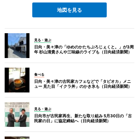
地図を見る
見る・遊ぶ
日向・美々津の「ゆめのかたちぷろじぇくと。」が3周
年 杉山清貴さんや三味線のライブも（日向経済新聞）
食べる
日向・美々津の古民家カフェなどで「タピオカ」メニ
ュー 見た目「イクラ丼」のかき氷も（日向経済新聞）
見る・遊ぶ
日向市が古民家再生、新たな取り組み 5月30日の「古
民家の日」に協定締結へ（日向経済新聞）