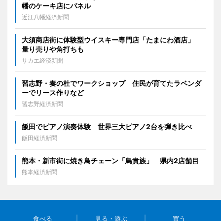
幡のケーキ店にパネル
近江八幡経済新聞
大須商店街に体験型ウイスキー専門店「たまにわ酒店」
量り売りや角打ちも
サカエ経済新聞
習志野・奏の杜でワークショップ 住民が育てたラベンダ
ーでリース作りなど
習志野経済新聞
飯田でピアノ演奏体験 世界三大ピアノ2台を弾き比べ
飯田経済新聞
熊本・新市街に焼き鳥チェーン「鳥貴族」 県内2店舗目
熊本経済新聞
食べる
見る・遊ぶ
買う