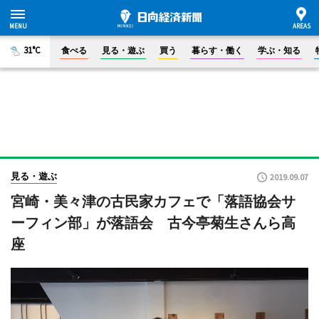
31°C
食べる
見る・遊ぶ
買う
暮らす・働く
学ぶ・知る
見る・遊ぶ
2019.09.07
宮崎・美々津の古民家カフェで「落語協会サ
ーフィン部」が落語会 古今亭菊生さんら高
座