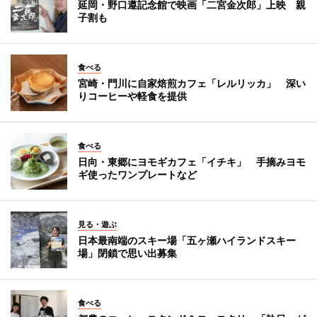
延岡・野口遵記念館で映画「二宮金次郎」上映 親
子割も
食べる
宮崎・門川に自家焙煎カフェ「レルリッカ」 深い
りコーヒーや軽食を提供
食べる
日向・東郷にヨモギカフェ「イチキ」 手摘みヨモ
ギ使ったワンプレートなど
見る・遊ぶ
日本最南端のスキー場「五ヶ瀬ハイランドスキー
場」閉鎖で思い出募集
食べる