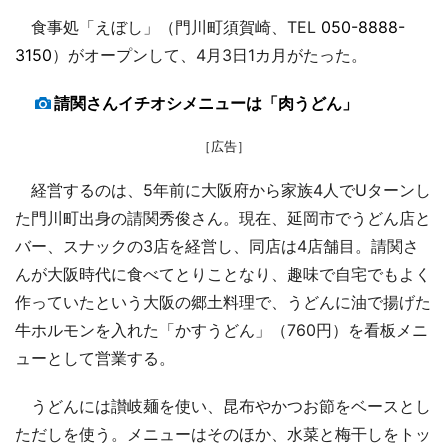
食事処「えぼし」（門川町須賀崎、TEL
050-8888-
3150
）がオープンして、4月3日1カ月がたった。
請関さんイチオシメニューは「肉うどん」
［広告］
経営するのは、5年前に大阪府から家族4人でUターンし
た門川町出身の請関秀俊さん。現在、延岡市でうどん店と
バー、スナックの3店を経営し、同店は4店舗目。請関さ
んが大阪時代に食べてとりことなり、趣味で自宅でもよく
作っていたという大阪の郷土料理で、うどんに油で揚げた
牛ホルモンを入れた「かすうどん」（760円）を看板メニ
ューとして営業する。
うどんには讃岐麺を使い、昆布やかつお節をベースとし
ただしを使う。メニューはそのほか、水菜と梅干しをトッ