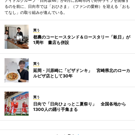
アイドルグループ「日向坂46」が9月に宮崎市内で野外ライブを開催す
るのを前に、日向市では「おひさま」（ファンの愛称）を迎える「おも
てなし」の取り組みが進んでいる。
買う
都農のコーヒースタンド＆ロースタリー「畝日」が
1周年 書店も併設
買う
延岡・川原崎に「ピザドンキ」 宮崎県北のローカ
ルピザ店として30年
買う
日向で「日向ひょっとこ夏祭り」 全国各地から
1300人の踊り手集まる