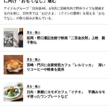
に向け「おもてなし」進む
アイドルグループ「日向坂46」が9月に宮崎市内で野外ライブを開催す
るのを前に、日向市では「おひさま」（ファンの愛称）を迎える「おも
てなし」の取り組みが進んでいる。
見る・遊ぶ
延岡・野口遵記念館で映画「二宮金次郎」上映 親
子割も
見る・遊ぶ
宮崎・門川に自家焙煎カフェ「レルリッカ」 深い
りコーヒーや軽食を提供
見る・遊ぶ
日向・東郷にヨモギカフェ「イチキ」 手摘みヨモ
ギ使ったワンプレートなど