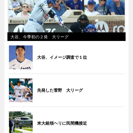
大谷、今季初の２発 大リーグ
大谷、イメージ調査で１位
先発した菅野 大リーグ
米大統領ヘリに民間機接近