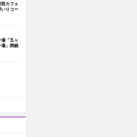
焙煎カフェ
深いりコー
ー場「五ヶ
ー場」閉鎖