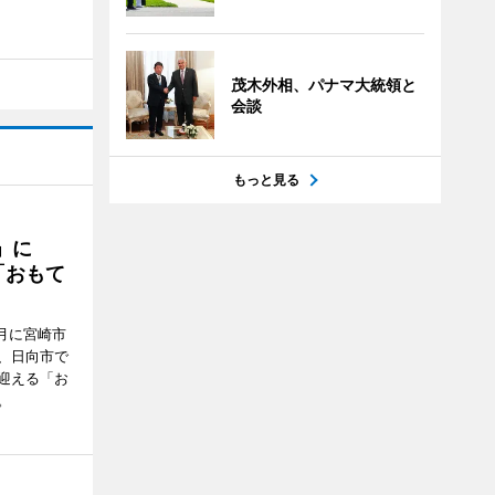
茂木外相、パナマ大統領と
会談
もっと見る
駅」に
「おもて
月に宮崎市
、日向市で
迎える「お
。