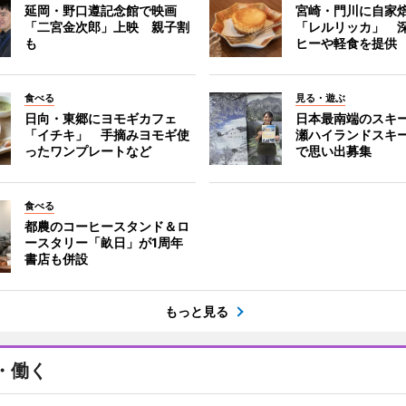
延岡・野口遵記念館で映画
宮崎・門川に自家
「二宮金次郎」上映 親子割
「レルリッカ」 
も
ヒーや軽食を提供
食べる
見る・遊ぶ
日向・東郷にヨモギカフェ
日本最南端のスキ
「イチキ」 手摘みヨモギ使
瀬ハイランドスキ
ったワンプレートなど
で思い出募集
食べる
都農のコーヒースタンド＆ロ
ースタリー「畝日」が1周年
書店も併設
もっと見る
・働く