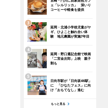
宮崎・門川に自家焙煎カフ
ェ「レルリッカ」 深いり
コーヒーや軽食を提供
延岡・北浦小学校児童がヤ
ギ、ひよこと触れ合い体
験 地元農園が実施7年目
延岡・野口遵記念館で映画
「二宮金次郎」上映 親子
割も
日向市駅が「日向坂46駅」
に 「ひなたフェス」に向
け「おもてなし」進む
もっと見る