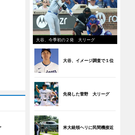
大谷、今季初の２発 大リーグ
大谷、イメージ調査で１位
先発した菅野 大リーグ
米大統領ヘリに民間機接近
”