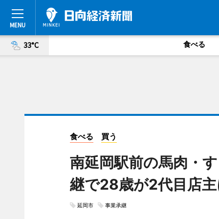
食べる
33°C
食べる
買う
南延岡駅前の馬肉・す
継で28歳が2代目店主
延岡市
事業承継