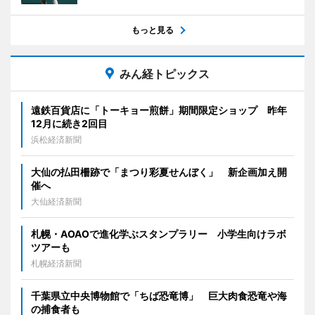
もっと見る
みん経トピックス
遠鉄百貨店に「トーキョー煎餅」期間限定ショップ 昨年
12月に続き2回目
浜松経済新聞
大仙の払田柵跡で「まつり彩夏せんぼく」 新企画加え開
催へ
大仙経済新聞
札幌・AOAOで進化学ぶスタンプラリー 小学生向けラボ
ツアーも
札幌経済新聞
千葉県立中央博物館で「ちば恐竜博」 巨大肉食恐竜や海
の捕食者も