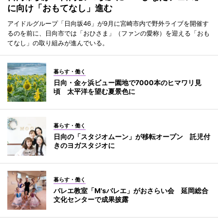
に向け「おもてなし」進む
アイドルグループ「日向坂46」が9月に宮崎市内で野外ライブを開催す
るのを前に、日向市では「おひさま」（ファンの愛称）を迎える「おも
てなし」の取り組みが進んでいる。
暮らす・働く
日向・金ヶ浜ビュー園地で7000本のヒマワリ見
頃 太平洋を望む夏景色に
暮らす・働く
日向の「スタジオムーン」が移転オープン 託児付
きのヨガスタジオに
暮らす・働く
バレエ教室「M'sバレエ」がおさらい会 延岡総合
文化センターで成果披露