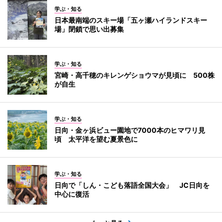
学ぶ・知る
日本最南端のスキー場「五ヶ瀬ハイランドスキー
場」閉鎖で思い出募集
学ぶ・知る
宮崎・高千穂のキレンゲショウマが見頃に 500株
が自生
学ぶ・知る
日向・金ヶ浜ビュー園地で7000本のヒマワリ見
頃 太平洋を望む夏景色に
学ぶ・知る
日向で「しん・こども落語全国大会」 JC日向を
中心に復活