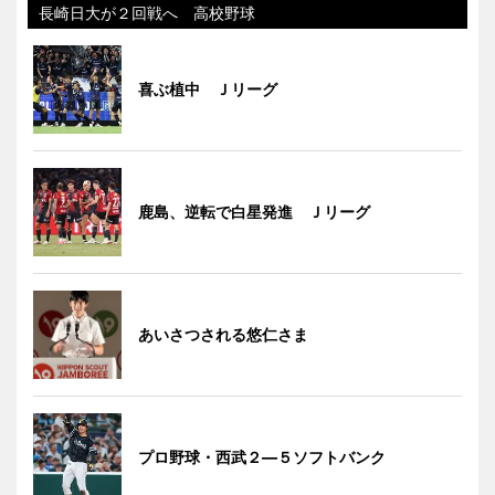
長崎日大が２回戦へ 高校野球
喜ぶ植中 Ｊリーグ
鹿島、逆転で白星発進 Ｊリーグ
あいさつされる悠仁さま
プロ野球・西武２―５ソフトバンク