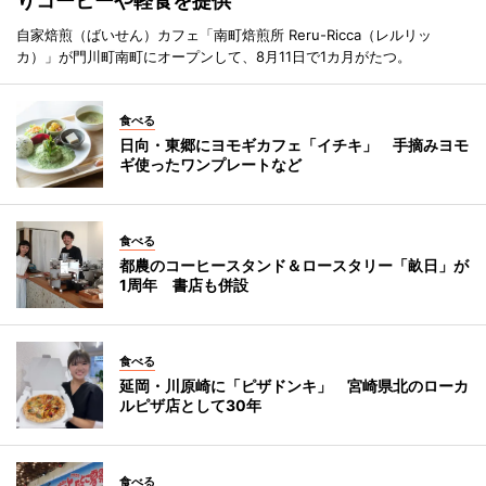
りコーヒーや軽食を提供
自家焙煎（ばいせん）カフェ「南町焙煎所 Reru-Ricca（レルリッ
カ）」が門川町南町にオープンして、8月11日で1カ月がたつ。
食べる
日向・東郷にヨモギカフェ「イチキ」 手摘みヨモ
ギ使ったワンプレートなど
食べる
都農のコーヒースタンド＆ロースタリー「畝日」が
1周年 書店も併設
食べる
延岡・川原崎に「ピザドンキ」 宮崎県北のローカ
ルピザ店として30年
食べる