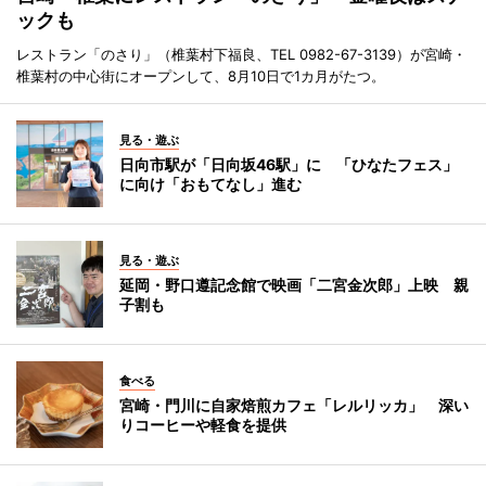
ックも
レストラン「のさり」（椎葉村下福良、TEL 0982-67-3139）が宮崎・
椎葉村の中心街にオープンして、8月10日で1カ月がたつ。
見る・遊ぶ
日向市駅が「日向坂46駅」に 「ひなたフェス」
に向け「おもてなし」進む
見る・遊ぶ
延岡・野口遵記念館で映画「二宮金次郎」上映 親
子割も
食べる
宮崎・門川に自家焙煎カフェ「レルリッカ」 深い
りコーヒーや軽食を提供