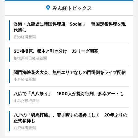
みん経トピックス
香港・九龍塘に韓国料理店「Social」 韓国定番料理を現
代風に
香港経済新聞
SC相模原、熊本と引き分け J3リーグ開幕
相模原町田経済新聞
関門海峡花火大会、無料エリアなしの門司側をライブ配信
小倉経済新聞
八広で「八八祭り」 1500人が提灯行列、多幸アートも
すみだ経済新聞
八戸の「騎馬打毬」、若手騎手の姿勇ましく 20年ぶりの
正式参拝も
八戸経済新聞