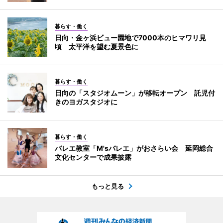
暮らす・働く
日向・金ヶ浜ビュー園地で7000本のヒマワリ見
頃 太平洋を望む夏景色に
暮らす・働く
日向の「スタジオムーン」が移転オープン 託児付
きのヨガスタジオに
暮らす・働く
バレエ教室「M'sバレエ」がおさらい会 延岡総合
文化センターで成果披露
もっと見る