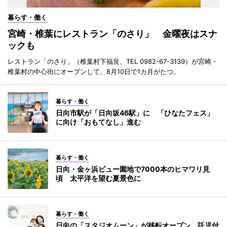
暮らす・働く
宮崎・椎葉にレストラン「のさり」 金曜夜はスナ
ックも
レストラン「のさり」（椎葉村下福良、TEL 0982-67-3139）が宮崎・
椎葉村の中心街にオープンして、8月10日で1カ月がたつ。
暮らす・働く
日向市駅が「日向坂46駅」に 「ひなたフェス」
に向け「おもてなし」進む
暮らす・働く
日向・金ヶ浜ビュー園地で7000本のヒマワリ見
頃 太平洋を望む夏景色に
暮らす・働く
日向の「スタジオムーン」が移転オープン 託児付