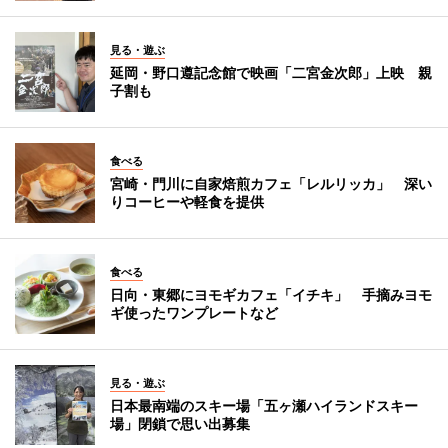
見る・遊ぶ
延岡・野口遵記念館で映画「二宮金次郎」上映 親
子割も
食べる
宮崎・門川に自家焙煎カフェ「レルリッカ」 深い
りコーヒーや軽食を提供
食べる
日向・東郷にヨモギカフェ「イチキ」 手摘みヨモ
ギ使ったワンプレートなど
見る・遊ぶ
日本最南端のスキー場「五ヶ瀬ハイランドスキー
場」閉鎖で思い出募集