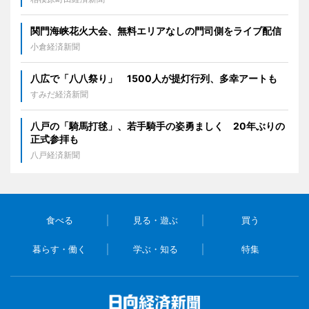
関門海峡花火大会、無料エリアなしの門司側をライブ配信
小倉経済新聞
八広で「八八祭り」 1500人が提灯行列、多幸アートも
すみだ経済新聞
八戸の「騎馬打毬」、若手騎手の姿勇ましく 20年ぶりの
正式参拝も
八戸経済新聞
食べる
見る・遊ぶ
買う
暮らす・働く
学ぶ・知る
特集