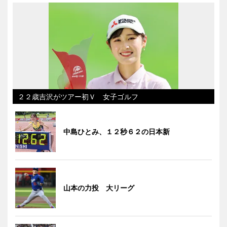
２２歳吉沢がツアー初Ｖ 女子ゴルフ
中島ひとみ、１２秒６２の日本新
山本の力投 大リーグ