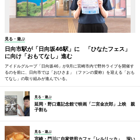
見る・遊ぶ
日向市駅が「日向坂46駅」に 「ひなたフェス」
に向け「おもてなし」進む
アイドルグループ「日向坂46」が9月に宮崎市内で野外ライブを開催す
るのを前に、日向市では「おひさま」（ファンの愛称）を迎える「おも
てなし」の取り組みが進んでいる。
見る・遊ぶ
延岡・野口遵記念館で映画「二宮金次郎」上映 親
子割も
見る・遊ぶ
宮崎・門川に自家焙煎カフェ「レルリッカ」 深い