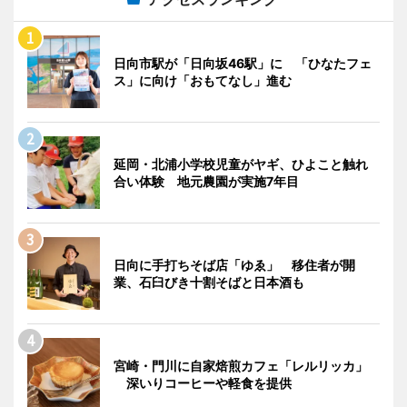
日向市駅が「日向坂46駅」に 「ひなたフェ
ス」に向け「おもてなし」進む
延岡・北浦小学校児童がヤギ、ひよこと触れ
合い体験 地元農園が実施7年目
日向に手打ちそば店「ゆゑ」 移住者が開
業、石臼びき十割そばと日本酒も
宮崎・門川に自家焙煎カフェ「レルリッカ」
深いりコーヒーや軽食を提供