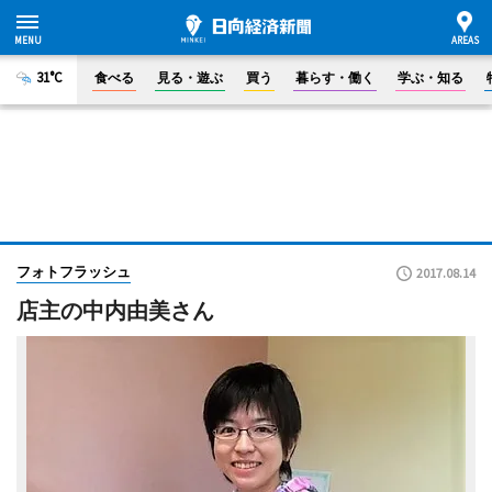
31°C
食べる
見る・遊ぶ
買う
暮らす・働く
学ぶ・知る
フォトフラッシュ
2017.08.14
店主の中内由美さん