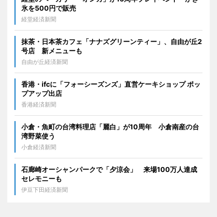
氷を500円で販売
経堂経済新聞
抹茶・日本茶カフェ「ナナズグリーンティー」、自由が丘2
号店 新メニューも
自由が丘経済新聞
香港・ifcに「フォーシーズンズ」直営ケーキショップ ポッ
プアップ出店
香港経済新聞
小倉・魚町の台湾料理店「麗白」が10周年 小倉南産の台
湾野菜使う
小倉経済新聞
石廊崎オーシャンパークで「夕涼会」 来場100万人達成
セレモニーも
伊豆下田経済新聞