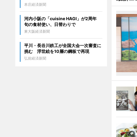
本庄経済新聞
河内小阪の「cuisine HAGI」が2周年
旬の食材使い、日替わりで
東大阪経済新聞
平川・長谷川鉄工が全国大会一次審査に
挑む 浮世絵を10層の鋼板で再現
弘前経済新聞