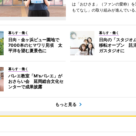
は「おひさま」（ファンの愛称）を
もてなし」の取り組みが進んでいる
暮らす・働く
暮らす・働く
日向・金ヶ浜ビュー園地で
日向の「スタジオ
7000本のヒマワリ見頃 太
移転オープン 託
平洋を望む夏景色に
ガスタジオに
暮らす・働く
バレエ教室「M'sバレエ」が
おさらい会 延岡総合文化セ
ンターで成果披露
もっと見る