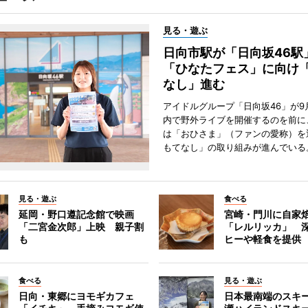
見る・遊ぶ
日向市駅が「日向坂46
「ひなたフェス」に向け
なし」進む
アイドルグループ「日向坂46」が9
内で野外ライブを開催するのを前に
は「おひさま」（ファンの愛称）を
もてなし」の取り組みが進んでいる
見る・遊ぶ
食べる
延岡・野口遵記念館で映画
宮崎・門川に自家
「二宮金次郎」上映 親子割
「レルリッカ」 
も
ヒーや軽食を提供
食べる
見る・遊ぶ
日向・東郷にヨモギカフェ
日本最南端のスキ