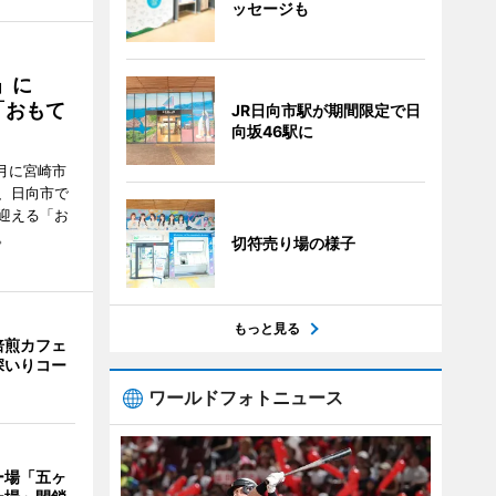
ッセージも
駅」に
「おもて
JR日向市駅が期間限定で日
向坂46駅に
月に宮崎市
、日向市で
迎える「お
。
切符売り場の様子
もっと見る
焙煎カフェ
深いりコー
ワールドフォトニュース
ー場「五ヶ