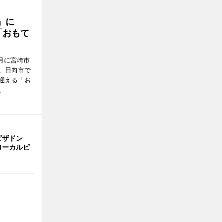
駅」に
「おもて
月に宮崎市
、日向市で
迎える「お
。
ピザドン
ローカルピ