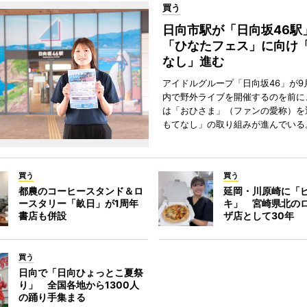
買う
日向市駅が「日向坂46
「ひなたフェス」に向け
なし」進む
アイドルグループ「日向坂46」が9
内で野外ライブを開催するのを前に
は「おひさま」（ファンの愛称）を
もてなし」の取り組みが進んでいる
買う
買う
都農のコーヒースタンド＆ロ
延岡・川原崎に「
ースタリー「畝日」が1周年
キ」 宮崎県北の
書店も併設
ザ店として30年
買う
日向で「日向ひょっとこ夏祭
り」 全国各地から1300人
の踊り手集まる