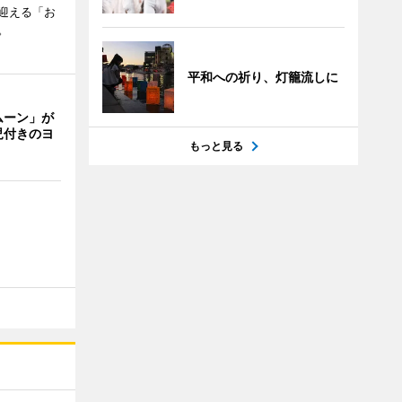
迎える「お
。
平和への祈り、灯籠流しに
ムーン」が
児付きのヨ
もっと見る