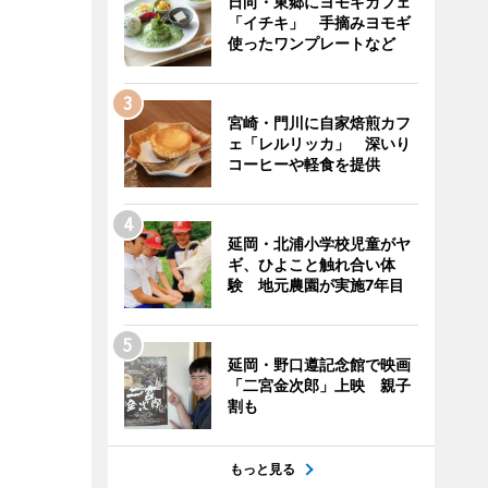
日向・東郷にヨモギカフェ
「イチキ」 手摘みヨモギ
使ったワンプレートなど
宮崎・門川に自家焙煎カフ
ェ「レルリッカ」 深いり
コーヒーや軽食を提供
延岡・北浦小学校児童がヤ
ギ、ひよこと触れ合い体
験 地元農園が実施7年目
延岡・野口遵記念館で映画
「二宮金次郎」上映 親子
割も
もっと見る