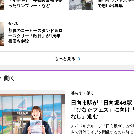
「イチキ」 手摘みヨモギ使
瀬ハイランドスキ
ったワンプレートなど
で思い出募集
食べる
都農のコーヒースタンド＆ロ
ースタリー「畝日」が1周年
書店も併設
もっと見る
・働く
暮らす・働く
日向市駅が「日向坂46
「ひなたフェス」に向け
なし」進む
アイドルグループ「日向坂46」が9
内で野外ライブを開催するのを前に