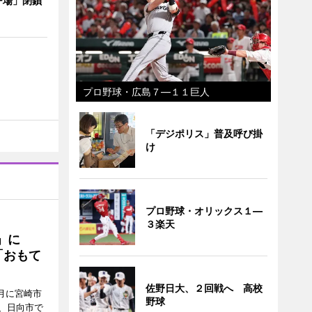
ー場」閉鎖
プロ野球・広島７―１１巨人
「デジポリス」普及呼び掛
け
プロ野球・オリックス１―
３楽天
駅」に
「おもて
佐野日大、２回戦へ 高校
月に宮崎市
野球
、日向市で