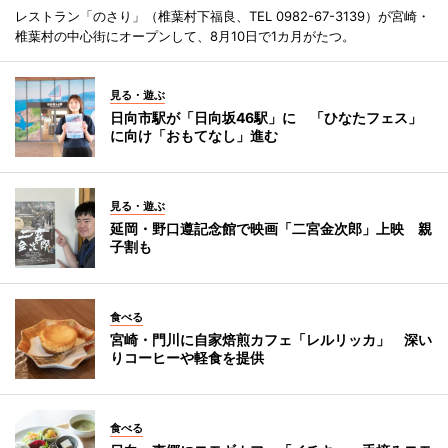
レストラン「のさり」（椎葉村下福良、TEL 0982-67-3139）が宮崎・
椎葉村の中心街にオープンして、8月10日で1カ月がたつ。
見る・遊ぶ
日向市駅が「日向坂46駅」に 「ひなたフェス」
に向け「おもてなし」進む
見る・遊ぶ
延岡・野口遵記念館で映画「二宮金次郎」上映 親
子割も
食べる
宮崎・門川に自家焙煎カフェ「レルリッカ」 深い
りコーヒーや軽食を提供
食べる