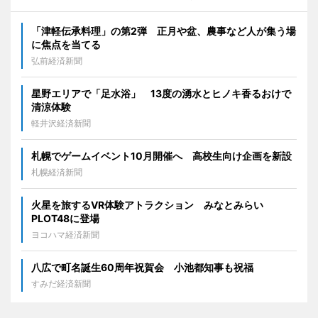
「津軽伝承料理」の第2弾 正月や盆、農事など人が集う場
に焦点を当てる
弘前経済新聞
星野エリアで「足水浴」 13度の湧水とヒノキ香るおけで
清涼体験
軽井沢経済新聞
札幌でゲームイベント10月開催へ 高校生向け企画を新設
札幌経済新聞
火星を旅するVR体験アトラクション みなとみらい
PLOT48に登場
ヨコハマ経済新聞
八広で町名誕生60周年祝賀会 小池都知事も祝福
すみだ経済新聞