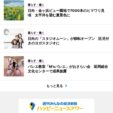
暮らす・働く
日向・金ヶ浜ビュー園地で7000本のヒマワリ見
頃 太平洋を望む夏景色に
暮らす・働く
日向の「スタジオムーン」が移転オープン 託児付
きのヨガスタジオに
暮らす・働く
バレエ教室「M'sバレエ」がおさらい会 延岡総合
文化センターで成果披露
もっと見る