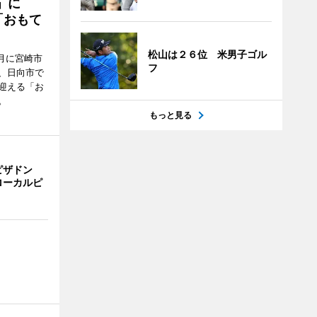
駅」に
「おもて
松山は２６位 米男子ゴル
月に宮崎市
フ
、日向市で
迎える「お
。
もっと見る
ピザドン
ローカルピ