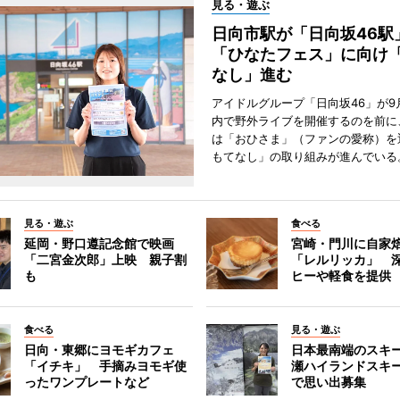
見る・遊ぶ
日向市駅が「日向坂46
「ひなたフェス」に向け
なし」進む
アイドルグループ「日向坂46」が9
内で野外ライブを開催するのを前に
は「おひさま」（ファンの愛称）を
もてなし」の取り組みが進んでいる
見る・遊ぶ
食べる
延岡・野口遵記念館で映画
宮崎・門川に自家
「二宮金次郎」上映 親子割
「レルリッカ」 
も
ヒーや軽食を提供
食べる
見る・遊ぶ
日向・東郷にヨモギカフェ
日本最南端のスキ
「イチキ」 手摘みヨモギ使
瀬ハイランドスキ
ったワンプレートなど
で思い出募集