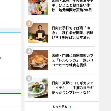
延岡・北浦小学校児童がヤ
ギ、ひよこと触れ合い体
験 地元農園が実施7年目
日向に手打ちそば店「ゆ
ゑ」 移住者が開業、石臼
びき十割そばと日本酒も
宮崎・門川に自家焙煎カフ
”
ェ「レルリッカ」 深いり
コーヒーや軽食を提供
日向・東郷にヨモギカフェ
「イチキ」 手摘みヨモギ
使ったワンプレートなど
もっと見る