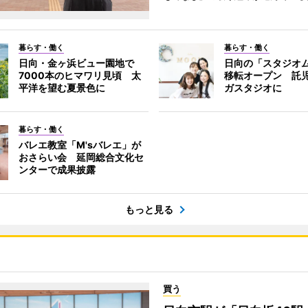
暮らす・働く
暮らす・働く
日向・金ヶ浜ビュー園地で
日向の「スタジオ
7000本のヒマワリ見頃 太
移転オープン 託
平洋を望む夏景色に
ガスタジオに
暮らす・働く
バレエ教室「M'sバレエ」が
おさらい会 延岡総合文化セ
ンターで成果披露
もっと見る
買う