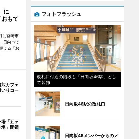
駅」に
フォトフラッシュ
「おもて
月に宮崎市
、日向市で
迎える「お
。
改札口付近の階段も「日向坂46駅」とし
て装飾
焙煎カフェ
深いりコー
日向坂46駅の改札口
ー場「五ヶ
ー場」閉鎖
日向坂46メンバーからのメ