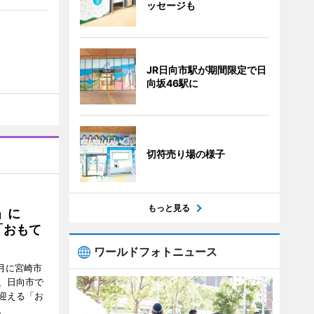
ッセージも
JR日向市駅が期間限定で日
向坂46駅に
切符売り場の様子
もっと見る
駅」に
「おもて
ワールドフォトニュース
月に宮崎市
、日向市で
迎える「お
。