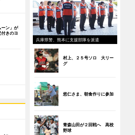
ムーン」が
児付きのヨ
兵庫県警、熊本に支援部隊を派遣
村上、２５号ソロ 大リー
グ
悠仁さま、朝食作りに参加
青森山田が２回戦へ 高校
野球