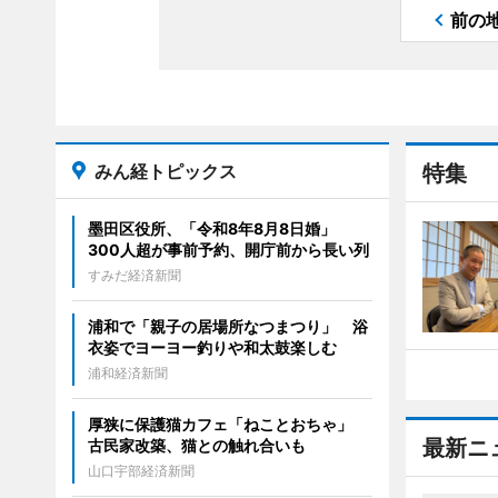
前の
みん経トピックス
特集
墨田区役所、「令和8年8月8日婚」
300人超が事前予約、開庁前から長い列
すみだ経済新聞
浦和で「親子の居場所なつまつり」 浴
衣姿でヨーヨー釣りや和太鼓楽しむ
浦和経済新聞
厚狭に保護猫カフェ「ねことおちゃ」
最新ニ
古民家改築、猫との触れ合いも
山口宇部経済新聞