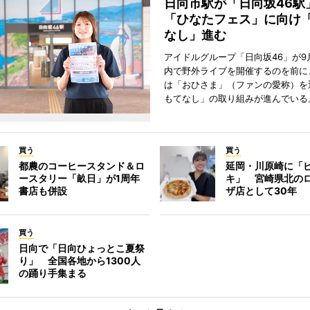
日向市駅が「日向坂46
「ひなたフェス」に向け
なし」進む
アイドルグループ「日向坂46」が9
内で野外ライブを開催するのを前に
は「おひさま」（ファンの愛称）を
もてなし」の取り組みが進んでいる
買う
買う
都農のコーヒースタンド＆ロ
延岡・川原崎に「
ースタリー「畝日」が1周年
キ」 宮崎県北の
書店も併設
ザ店として30年
買う
日向で「日向ひょっとこ夏祭
り」 全国各地から1300人
の踊り手集まる