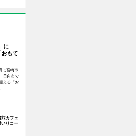
駅」に
「おもて
月に宮崎市
、日向市で
迎える「お
。
焙煎カフェ
深いりコー