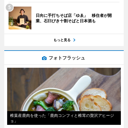
日向に手打ちそば店「ゆゑ」 移住者が開
業、石臼びき十割そばと日本酒も
もっと見る
フォトフラッシュ
椎葉産鹿肉を使った「鹿肉コンフィと椎茸の贅沢アヒージ
ョ」