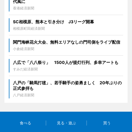
代風に
香港経済新聞
SC相模原、熊本と引き分け J3リーグ開幕
相模原町田経済新聞
関門海峡花火大会、無料エリアなしの門司側をライブ配信
小倉経済新聞
八広で「八八祭り」 1500人が提灯行列、多幸アートも
すみだ経済新聞
八戸の「騎馬打毬」、若手騎手の姿勇ましく 20年ぶりの
正式参拝も
八戸経済新聞
食べる
見る・遊ぶ
買う