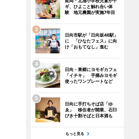
延岡・北浦小学校児童がヤ
ギ、ひよこと触れ合い体
験 地元農園が実施7年目
日向市駅が「日向坂46駅」
に 「ひなたフェス」に向
け「おもてなし」進む
日向・東郷にヨモギカフェ
「イチキ」 手摘みヨモギ
使ったワンプレートなど
日向に手打ちそば店「ゆ
ゑ」 移住者が開業、石臼
びき十割そばと日本酒も
もっと見る