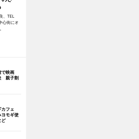
も
、TEL
の中心街にオ
。
館で映画
映 親子割
ギカフェ
みヨモギ使
など