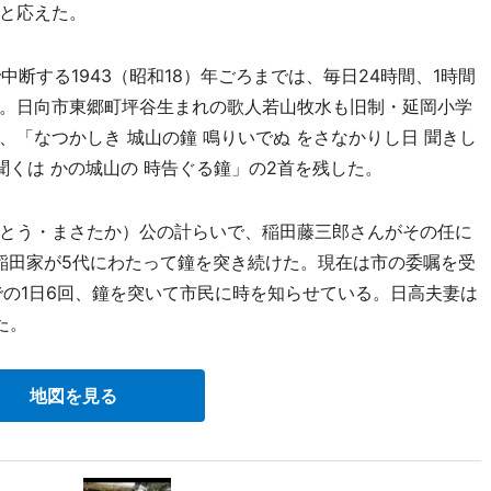
と応えた。
中断する1943（昭和18）年ごろまでは、毎日24時間、1時間
。日向市東郷町坪谷生まれの歌人若山牧水も旧制・延岡小学
「なつかしき 城山の鐘 鳴りいでぬ をさなかりし日 聞きし
聞くは かの城山の 時告ぐる鐘」の2首を残した。
とう・まさたか）公の計らいで、稲田藤三郎さんがその任に
、稲田家が5代にわたって鐘を突き続けた。現在は市の委嘱を受
での1日6回、鐘を突いて市民に時を知らせている。日高夫妻は
た。
地図を見る