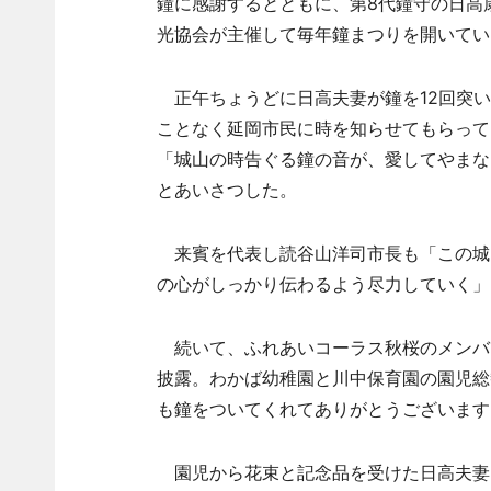
鐘に感謝するとともに、第8代鐘守の日高
光協会が主催して毎年鐘まつりを開いてい
正午ちょうどに日高夫妻が鐘を12回突い
ことなく延岡市民に時を知らせてもらって
「城山の時告ぐる鐘の音が、愛してやまな
とあいさつした。
来賓を代表し読谷山洋司市長も「この城
の心がしっかり伝わるよう尽力していく」
続いて、ふれあいコーラス秋桜のメンバ
披露。わかば幼稚園と川中保育園の園児総
も鐘をついてくれてありがとうございます
園児から花束と記念品を受けた日高夫妻