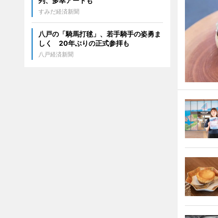
列、多幸アートも
すみだ経済新聞
八戸の「騎馬打毬」、若手騎手の姿勇ま
しく 20年ぶりの正式参拝も
八戸経済新聞