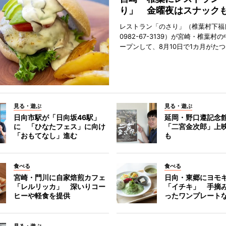
り」 金曜夜はスナック
レストラン「のさり」（椎葉村下福良
0982-67-3139）が宮崎・椎葉村
ープンして、8月10日で1カ月がたつ
見る・遊ぶ
見る・遊ぶ
日向市駅が「日向坂46駅」
延岡・野口遵記念
に 「ひなたフェス」に向け
「二宮金次郎」上
「おもてなし」進む
も
食べる
食べる
宮崎・門川に自家焙煎カフェ
日向・東郷にヨモ
「レルリッカ」 深いりコー
「イチキ」 手摘
ヒーや軽食を提供
ったワンプレート
見る・遊ぶ