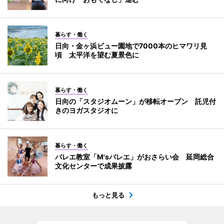
暮らす・働く
日向・金ヶ浜ビュー園地で7000本のヒマワリ見
頃 太平洋を望む夏景色に
暮らす・働く
日向の「スタジオムーン」が移転オープン 託児付
きのヨガスタジオに
暮らす・働く
バレエ教室「M'sバレエ」がおさらい会 延岡総合
文化センターで成果披露
もっと見る