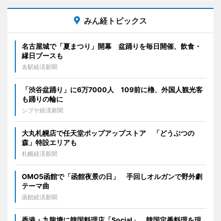
みん経トピックス
名古屋城で「夏まつり」開幕 盆踊りを毎日開催、飲食・
縁日ブースも
名駅経済新聞
「渋谷盆踊り」に6万7000人 109前に櫓、外国人観光客
も踊りの輪に
シブヤ経済新聞
大丸札幌店で任天堂ポップアップストア 「どうぶつの
森」特設エリアも
札幌経済新聞
OMO5函館で「函館夜景の日」 手回しオルガンで野外劇
テーマ曲
函館経済新聞
香港・九龍塘に韓国料理店「Social」 韓国定番料理を現