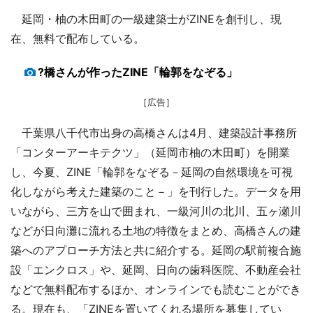
延岡・柚の木田町の一級建築士がZINEを創刊し、現
在、無料で配布している。
?橋さんが作ったZINE「輪郭をなぞる」
［広告］
千葉県八千代市出身の高橋さんは4月、建築設計事務所
「コンターアーキテクツ」（延岡市柚の木田町）を開業
し、今夏、ZINE「輪郭をなぞる－延岡の自然環境を可視
化しながら考えた建築のこと－」を刊行した。データを用
いながら、三方を山で囲まれ、一級河川の北川、五ヶ瀬川
などが日向灘に流れる土地の特徴をまとめ、高橋さんの建
築へのアプローチ方法と共に紹介する。延岡の駅前複合施
設「エンクロス」や、延岡、日向の歯科医院、不動産会社
などで無料配布するほか、オンラインでも読むことができ
る。現在も、「ZINEを置いてくれる場所を募集してい