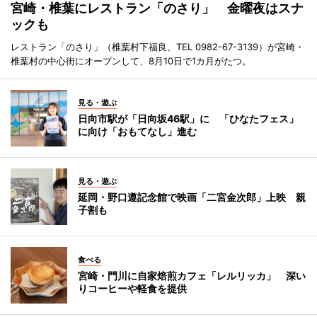
宮崎・椎葉にレストラン「のさり」 金曜夜はスナ
ックも
レストラン「のさり」（椎葉村下福良、TEL 0982-67-3139）が宮崎・
椎葉村の中心街にオープンして、8月10日で1カ月がたつ。
見る・遊ぶ
日向市駅が「日向坂46駅」に 「ひなたフェス」
に向け「おもてなし」進む
見る・遊ぶ
延岡・野口遵記念館で映画「二宮金次郎」上映 親
子割も
食べる
宮崎・門川に自家焙煎カフェ「レルリッカ」 深い
りコーヒーや軽食を提供