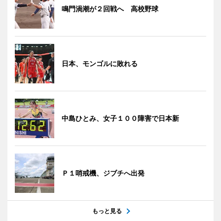
鳴門渦潮が２回戦へ 高校野球
日本、モンゴルに敗れる
中島ひとみ、女子１００障害で日本新
Ｐ１哨戒機、ジブチへ出発
もっと見る