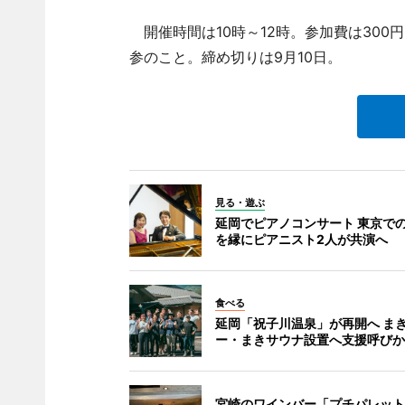
開催時間は10時～12時。参加費は300
参のこと。締め切りは9月10日。
見る・遊ぶ
延岡でピアノコンサート 東京で
を縁にピアニスト2人が共演へ
食べる
延岡「祝子川温泉」が再開へ ま
ー・まきサウナ設置へ支援呼びか
宮崎のワインバー「プチパレット