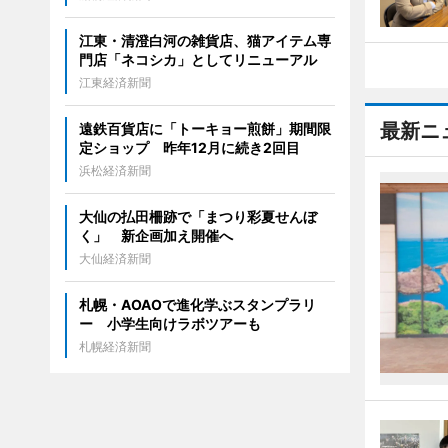
江東・清澄白河の雑貨店、猫アイテム専
門店「ネコシカ」としてリニューアル
江東経済新聞
最新ニ
遠鉄百貨店に「トーキョー煎餅」期間限
定ショップ 昨年12月に続き2回目
浜松経済新聞
大仙の払田柵跡で「まつり彩夏せんぼ
く」 新企画加え開催へ
大仙経済新聞
札幌・AOAOで進化学ぶスタンプラリ
ー 小学生向けラボツアーも
札幌経済新聞