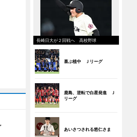
長崎日大が２回戦へ 高校野球
喜ぶ植中 Ｊリーグ
鹿島、逆転で白星発進 Ｊ
リーグ
”
あいさつされる悠仁さま