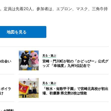
円。定員は先着20人。参加者は、エプロン、マスク、三角巾持
地図を見る
見る・遊ぶ
の出会い
宮崎・門川町が初の「かどっぴー」公式グ
ッズ 「幸福度」九州1位記念で
見る・遊ぶ
きボイラ
「牧水・短歌甲子園」で宮崎北高校が初出
け
場、初優勝 県北勢2校は惜敗
」が移転