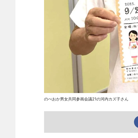
のべおか男女共同参画会議21の河内カズ子さん