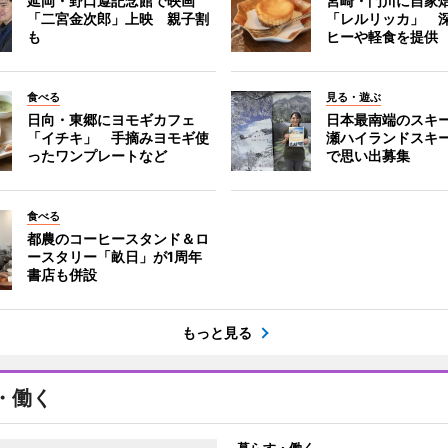
延岡・野口遵記念館で映画
宮崎・門川に自家
「二宮金次郎」上映 親子割
「レルリッカ」 
も
ヒーや軽食を提供
食べる
見る・遊ぶ
日向・東郷にヨモギカフェ
日本最南端のスキ
「イチキ」 手摘みヨモギ使
瀬ハイランドスキ
ったワンプレートなど
で思い出募集
食べる
都農のコーヒースタンド＆ロ
ースタリー「畝日」が1周年
書店も併設
もっと見る
・働く