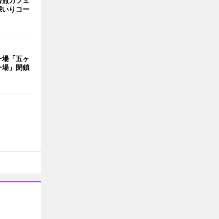
焙煎カフェ
深いりコー
ー場「五ヶ
ー場」閉鎖