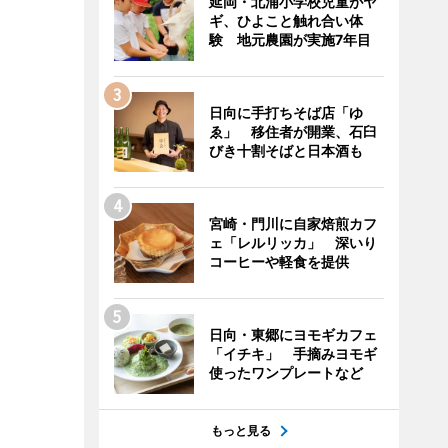
延岡・北浦小学校児童がヤ
ギ、ひよこと触れ合い体
験 地元農園が実施7年目
日向に手打ちそば店「ゆ
ゑ」 移住者が開業、石臼
びき十割そばと日本酒も
宮崎・門川に自家焙煎カフ
ェ「レルリッカ」 深いり
コーヒーや軽食を提供
日向・東郷にヨモギカフェ
「イチキ」 手摘みヨモギ
使ったワンプレートなど
もっと見る