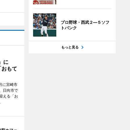
プロ野球・西武２―５ソフ
トバンク
もっと見る
駅」に
「おもて
月に宮崎市
、日向市で
迎える「お
。