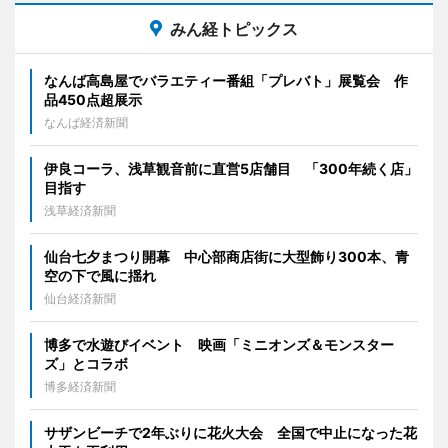
みん経トピックス
なんば高島屋でバラエティー番組「プレバト」展覧会 作
品450点超展示
なんば経済新聞
伊良コーラ、浅草観音前に直営5店舗目 「300年続く店」
目指す
浅草経済新聞
仙台七夕まつり開幕 中心部商店街に大型飾り300本、青
空の下で風に揺れ
仙台経済新聞
博多で水遊びイベント 映画「ミニオンズ＆モンスター
ズ」とコラボ
博多経済新聞
サザンビーチで2年ぶりに花火大会 全国で中止になった花