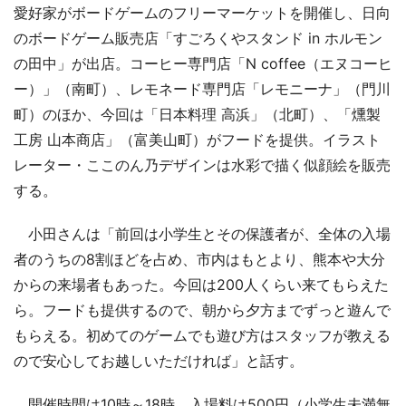
愛好家がボードゲームのフリーマーケットを開催し、日向
のボードゲーム販売店「すごろくやスタンド in ホルモン
の田中」が出店。コーヒー専門店「N coffee（エヌコーヒ
ー）」（南町）、レモネード専門店「レモニーナ」（門川
町）のほか、今回は「日本料理 高浜」（北町）、「燻製
工房 山本商店」（富美山町）がフードを提供。イラスト
レーター・ここのん乃デザインは水彩で描く似顔絵を販売
する。
小田さんは「前回は小学生とその保護者が、全体の入場
者のうちの8割ほどを占め、市内はもとより、熊本や大分
からの来場者もあった。今回は200人くらい来てもらえた
ら。フードも提供するので、朝から夕方までずっと遊んで
もらえる。初めてのゲームでも遊び方はスタッフが教える
ので安心してお越しいただければ」と話す。
開催時間は10時～18時。入場料は500円（小学生未満無