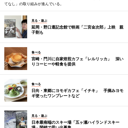
てなし」の取り組みが進んでいる。
見る・遊ぶ
延岡・野口遵記念館で映画「二宮金次郎」上映 親
子割も
食べる
宮崎・門川に自家焙煎カフェ「レルリッカ」 深い
りコーヒーや軽食を提供
食べる
日向・東郷にヨモギカフェ「イチキ」 手摘みヨモ
ギ使ったワンプレートなど
見る・遊ぶ
日本最南端のスキー場「五ヶ瀬ハイランドスキー
場」閉鎖で思い出募集