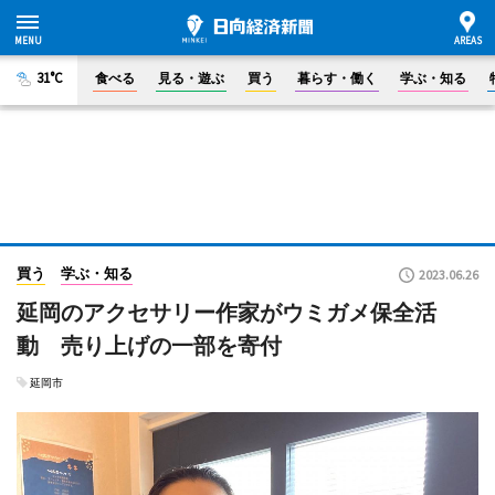
31°C
食べる
見る・遊ぶ
買う
暮らす・働く
学ぶ・知る
買う
学ぶ・知る
2023.06.26
延岡のアクセサリー作家がウミガメ保全活
動 売り上げの一部を寄付
延岡市