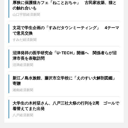
厚狭に保護猫カフェ「ねことおちゃ」 古民家改築、猫と
の触れ合いも
山口宇部経済新聞
文花で学生企画の「すみだタウンミーティング」 4テーマ
で意見交換
すみだ経済新聞
沼津発祥の医学研究会「U-TECH」開催へ 関係者らが沼
津市長を表敬訪問
沼津経済新聞
新江ノ島水族館、藤沢市立学校に「えのすい大解剖図鑑」
寄贈
湘南経済新聞
大学生の木村栞さん、八戸三社大祭の行列を2周 ゴールで
着替えてまた出発
八戸経済新聞