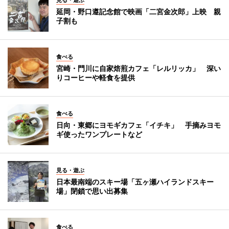
延岡・野口遵記念館で映画「二宮金次郎」上映 親
子割も
食べる
宮崎・門川に自家焙煎カフェ「レルリッカ」 深い
りコーヒーや軽食を提供
食べる
日向・東郷にヨモギカフェ「イチキ」 手摘みヨモ
ギ使ったワンプレートなど
見る・遊ぶ
日本最南端のスキー場「五ヶ瀬ハイランドスキー
場」閉鎖で思い出募集
食べる