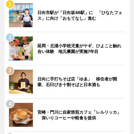
日向市駅が「日向坂46駅」に 「ひなたフェ
ス」に向け「おもてなし」進む
延岡・北浦小学校児童がヤギ、ひよこと触れ
合い体験 地元農園が実施7年目
日向に手打ちそば店「ゆゑ」 移住者が開
業、石臼びき十割そばと日本酒も
宮崎・門川に自家焙煎カフェ「レルリッカ」
深いりコーヒーや軽食を提供