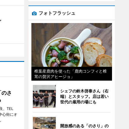
フォトフラッシュ
”
椎葉産鹿肉を使った「鹿肉コンフィと椎
茸の贅沢アヒージョ」
シェフの鈴木啓泰さん（右
「のさ
端）とスタッフ。店は若い
も
世代の雇用の場にも
、TEL
の中心街にオ
。
開放感のある「のさり」の