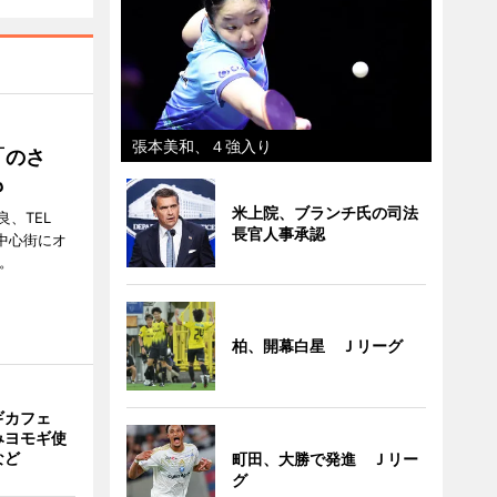
張本美和、４強入り
「のさ
も
米上院、ブランチ氏の司法
、TEL
長官人事承認
の中心街にオ
。
柏、開幕白星 Ｊリーグ
ギカフェ
みヨモギ使
など
町田、大勝で発進 Ｊリー
グ