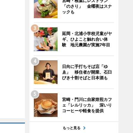
宮崎・椎葉にレストラン
「のさり」 金曜夜はスナ
ックも
延岡・北浦小学校児童がヤ
ギ、ひよこと触れ合い体
験 地元農園が実施7年目
日向に手打ちそば店「ゆ
ゑ」 移住者が開業、石臼
びき十割そばと日本酒も
宮崎・門川に自家焙煎カフ
ェ「レルリッカ」 深いり
コーヒーや軽食を提供
もっと見る