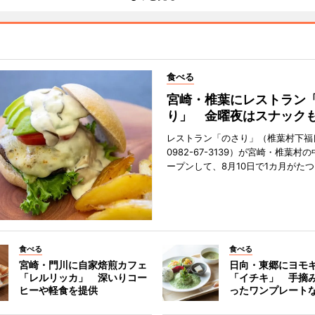
食べる
宮崎・椎葉にレストラン
り」 金曜夜はスナック
レストラン「のさり」（椎葉村下福良
0982-67-3139）が宮崎・椎葉村
ープンして、8月10日で1カ月がたつ
食べる
食べる
宮崎・門川に自家焙煎カフェ
日向・東郷にヨモ
「レルリッカ」 深いりコー
「イチキ」 手摘
ヒーや軽食を提供
ったワンプレート