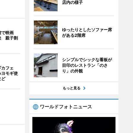
店内の様子
ゆったりとしたソファー席
館で映画
がある2階席
映 親子割
シンプルでシックな看板が
目印のレストラン「のさ
ギカフェ
り」の外観
みヨモギ使
など
もっと見る
ワールドフォトニュース