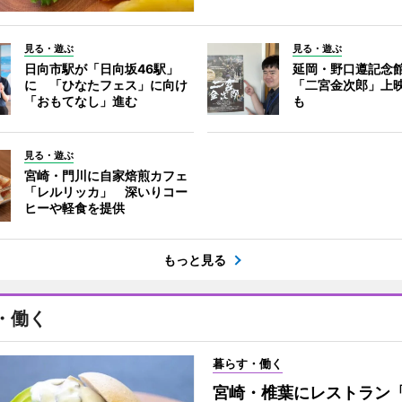
見る・遊ぶ
見る・遊ぶ
日向市駅が「日向坂46駅」
延岡・野口遵記念
に 「ひなたフェス」に向け
「二宮金次郎」上
「おもてなし」進む
も
見る・遊ぶ
宮崎・門川に自家焙煎カフェ
「レルリッカ」 深いりコー
ヒーや軽食を提供
もっと見る
・働く
暮らす・働く
宮崎・椎葉にレストラン