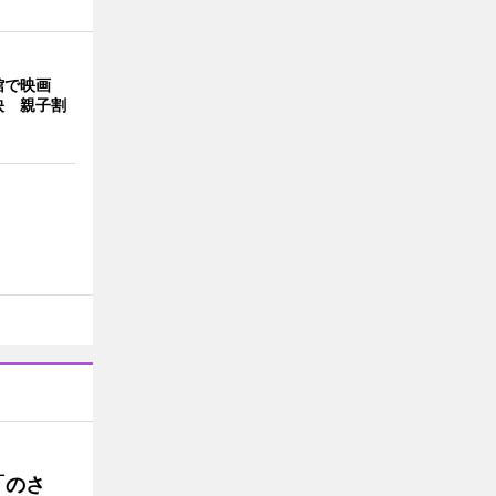
館で映画
映 親子割
「のさ