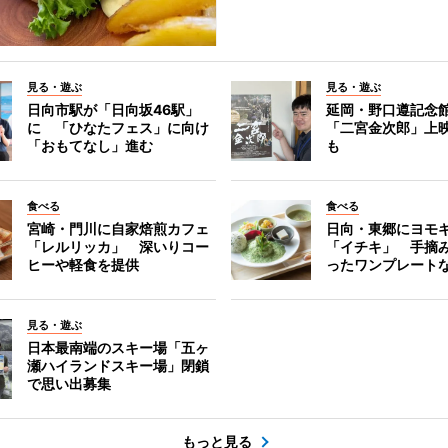
見る・遊ぶ
見る・遊ぶ
日向市駅が「日向坂46駅」
延岡・野口遵記念
に 「ひなたフェス」に向け
「二宮金次郎」上
「おもてなし」進む
も
食べる
食べる
宮崎・門川に自家焙煎カフェ
日向・東郷にヨモ
「レルリッカ」 深いりコー
「イチキ」 手摘
ヒーや軽食を提供
ったワンプレート
見る・遊ぶ
日本最南端のスキー場「五ヶ
瀬ハイランドスキー場」閉鎖
で思い出募集
もっと見る