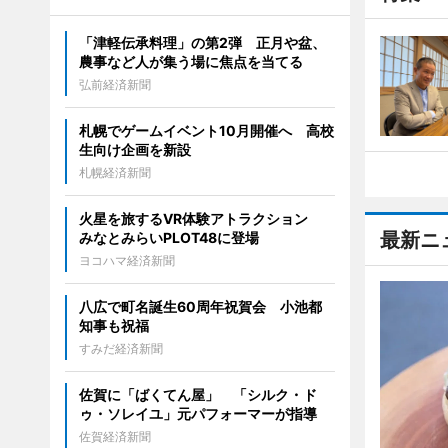
「津軽伝承料理」の第2弾 正月や盆、
農事など人が集う場に焦点を当てる
弘前経済新聞
札幌でゲームイベント10月開催へ 高校
生向け企画を新設
札幌経済新聞
火星を旅するVR体験アトラクション
最新ニ
みなとみらいPLOT48に登場
ヨコハマ経済新聞
八広で町名誕生60周年祝賀会 小池都
知事も祝福
すみだ経済新聞
佐賀に「ばくてん屋」 「シルク・ド
ゥ・ソレイユ」元パフォーマーが指導
佐賀経済新聞