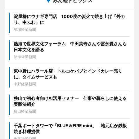
みん経トピックス
淀屋橋にウナギ専門店 1000度の炭火で焼き上げ「外カ
リ、中ふわ」に
船場経済新聞
熱海で世界文化フォーラム 中田英寿さんや冨永愛さんら
日本文化を語る
熱海経済新聞
東中野にハラール店 トルコケバブとインドカレー売り
に、タイムサービスも
中野経済新聞
狭山で初心者向けAI活用セミナー 仕事や暮らしに使える
実践法紹介
狭山経済新聞
千葉ポートタワーで「BLUE＆FIRE mini」 地元店が鉄板
焼き料理提供
千葉経済新聞