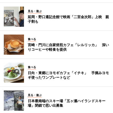
見る・遊ぶ
延岡・野口遵記念館で映画「二宮金次郎」上映 親
子割も
食べる
宮崎・門川に自家焙煎カフェ「レルリッカ」 深い
りコーヒーや軽食を提供
食べる
日向・東郷にヨモギカフェ「イチキ」 手摘みヨモ
ギ使ったワンプレートなど
見る・遊ぶ
日本最南端のスキー場「五ヶ瀬ハイランドスキー
場」閉鎖で思い出募集