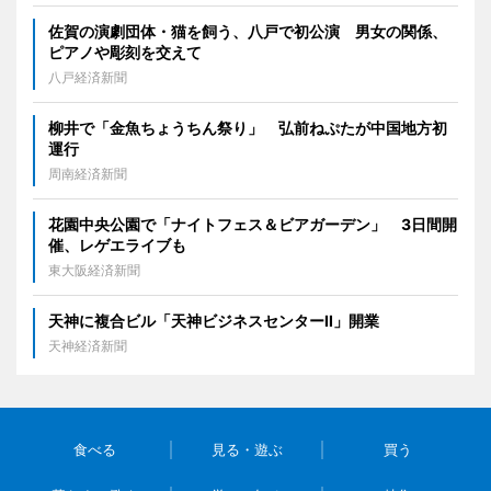
佐賀の演劇団体・猫を飼う、八戸で初公演 男女の関係、
ピアノや彫刻を交えて
八戸経済新聞
柳井で「金魚ちょうちん祭り」 弘前ねぷたが中国地方初
運行
周南経済新聞
花園中央公園で「ナイトフェス＆ビアガーデン」 3日間開
催、レゲエライブも
東大阪経済新聞
天神に複合ビル「天神ビジネスセンターII」開業
天神経済新聞
食べる
見る・遊ぶ
買う