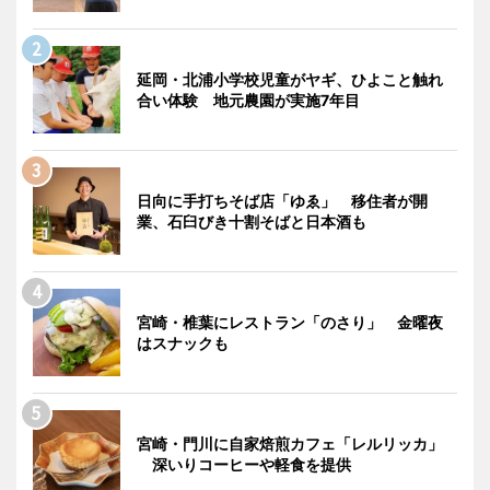
延岡・北浦小学校児童がヤギ、ひよこと触れ
合い体験 地元農園が実施7年目
日向に手打ちそば店「ゆゑ」 移住者が開
業、石臼びき十割そばと日本酒も
宮崎・椎葉にレストラン「のさり」 金曜夜
はスナックも
宮崎・門川に自家焙煎カフェ「レルリッカ」
深いりコーヒーや軽食を提供