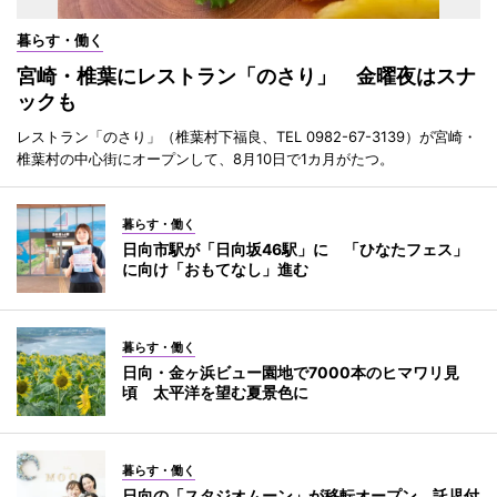
暮らす・働く
宮崎・椎葉にレストラン「のさり」 金曜夜はスナ
ックも
レストラン「のさり」（椎葉村下福良、TEL 0982-67-3139）が宮崎・
椎葉村の中心街にオープンして、8月10日で1カ月がたつ。
暮らす・働く
日向市駅が「日向坂46駅」に 「ひなたフェス」
に向け「おもてなし」進む
暮らす・働く
日向・金ヶ浜ビュー園地で7000本のヒマワリ見
頃 太平洋を望む夏景色に
暮らす・働く
日向の「スタジオムーン」が移転オープン 託児付