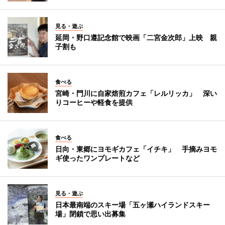
見る・遊ぶ
延岡・野口遵記念館で映画「二宮金次郎」上映 親
子割も
食べる
宮崎・門川に自家焙煎カフェ「レルリッカ」 深い
りコーヒーや軽食を提供
食べる
日向・東郷にヨモギカフェ「イチキ」 手摘みヨモ
ギ使ったワンプレートなど
見る・遊ぶ
日本最南端のスキー場「五ヶ瀬ハイランドスキー
場」閉鎖で思い出募集