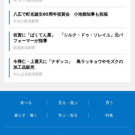
ヨコハマ経済新聞
八広で町名誕生60周年祝賀会 小池都知事も祝福
すみだ経済新聞
佐賀に「ばくてん屋」 「シルク・ドゥ・ソレイユ」元パ
フォーマーが指導
佐賀経済新聞
今帰仁・上運天に「ナギッコ」 島ラッキョウやモズクの
加工品販売
やんばる経済新聞
食べる
見る・遊ぶ
買う
暮らす・働く
学ぶ・知る
特集