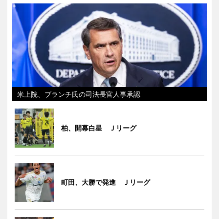
米上院、ブランチ氏の司法長官人事承認
柏、開幕白星 Ｊリーグ
町田、大勝で発進 Ｊリーグ