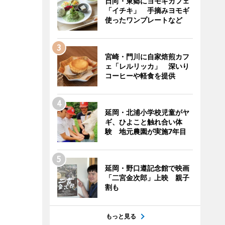
日向・東郷にヨモギカフェ
「イチキ」 手摘みヨモギ
使ったワンプレートなど
宮崎・門川に自家焙煎カフ
ェ「レルリッカ」 深いり
コーヒーや軽食を提供
延岡・北浦小学校児童がヤ
ギ、ひよこと触れ合い体
験 地元農園が実施7年目
延岡・野口遵記念館で映画
「二宮金次郎」上映 親子
割も
もっと見る