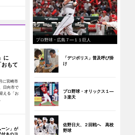
プロ野球・広島７―１１巨人
駅」に
「デジポリス」普及呼び掛
け
「おもて
月に宮崎市
、日向市で
プロ野球・オリックス１―
迎える「お
３楽天
。
佐野日大、２回戦へ 高校
ムーン」が
野球
児付きのヨ