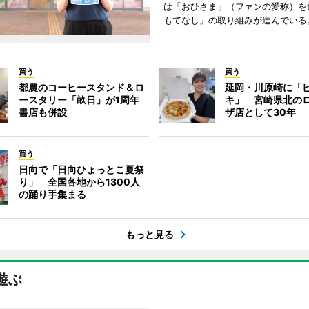
は「おひさま」（ファンの愛称）を
もてなし」の取り組みが進んでいる
買う
買う
都農のコーヒースタンド＆ロ
延岡・川原崎に「
ースタリー「畝日」が1周年
キ」 宮崎県北の
書店も併設
ザ店として30年
買う
日向で「日向ひょっとこ夏祭
り」 全国各地から1300人
の踊り手集まる
もっと見る
遊ぶ