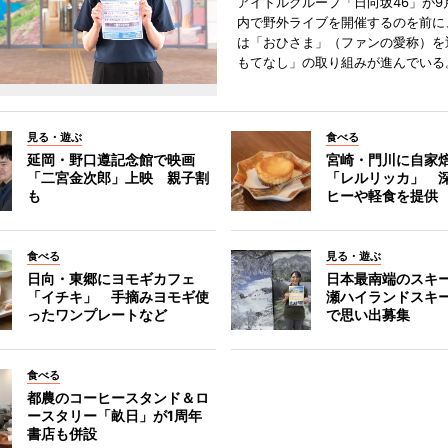
アイドルグループ「日向坂46」が9
内で野外ライブを開催するのを前に
は「おひさま」（ファンの愛称）を
もてなし」の取り組みが進んでいる
見る・遊ぶ
食べる
延岡・野口遵記念館で映画
宮崎・門川に自家
「二宮金次郎」上映 親子割
「レルリッカ」 
も
ヒーや軽食を提供
食べる
見る・遊ぶ
日向・東郷にヨモギカフェ
日本最南端のスキ
「イチキ」 手摘みヨモギ使
瀬ハイランドスキ
ったワンプレートなど
で思い出募集
食べる
都農のコーヒースタンド＆ロ
ースタリー「畝日」が1周年
書店も併設