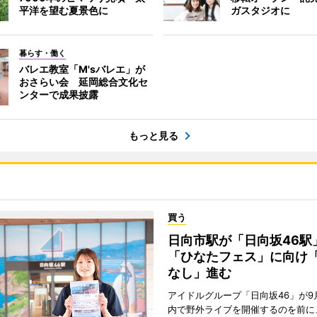
平洋を望む夏景色に
ガスタジオに
暮らす・働く
バレエ教室「M'sバレエ」が
おさらい会 延岡総合文化セ
ンターで成果披露
もっと見る
買う
日向市駅が「日向坂46
「ひなたフェス」に向け
なし」進む
アイドルグループ「日向坂46」が9
内で野外ライブを開催するのを前に