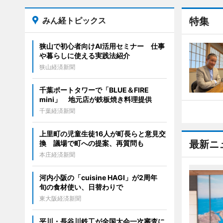
みん経トピックス
特集
狭山で初心者向けAI活用セミナー 仕事
や暮らしに使える実践法紹介
狭山経済新聞
千葉ポートタワーで「BLUE＆FIRE
mini」 地元店が鉄板焼き料理提供
千葉経済新聞
上里町の児童生徒16人が町長らと意見交
最新ニ
換 議場で町への提案、再質問も
本庄経済新聞
河内小阪の「cuisine HAGI」が2周年
旬の食材使い、日替わりで
東大阪経済新聞
平川・長谷川鉄工が全国大会一次審査に