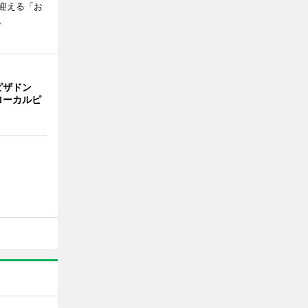
迎える「お
。
ピザドン
ローカルピ