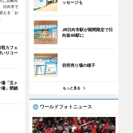
月に宮崎市
ッセージも
、日向市で
迎える「お
。
JR日向市駅が期間限定で日
向坂46駅に
焙煎カフェ
深いりコー
切符売り場の様子
ー場「五ヶ
ー場」閉鎖
もっと見る
ワールドフォトニュース