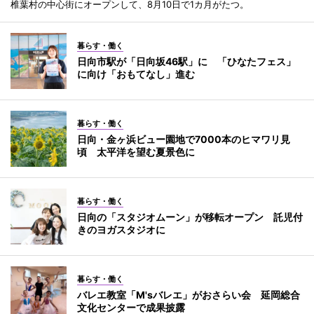
椎葉村の中心街にオープンして、8月10日で1カ月がたつ。
暮らす・働く
日向市駅が「日向坂46駅」に 「ひなたフェス」
に向け「おもてなし」進む
暮らす・働く
日向・金ヶ浜ビュー園地で7000本のヒマワリ見
頃 太平洋を望む夏景色に
暮らす・働く
日向の「スタジオムーン」が移転オープン 託児付
きのヨガスタジオに
暮らす・働く
バレエ教室「M'sバレエ」がおさらい会 延岡総合
文化センターで成果披露