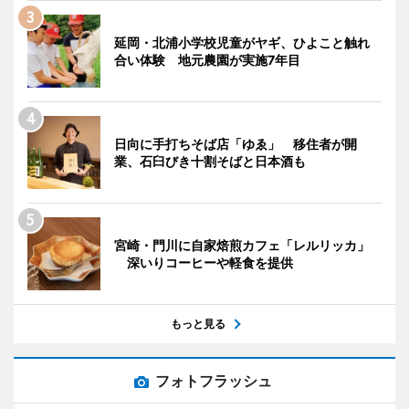
延岡・北浦小学校児童がヤギ、ひよこと触れ
合い体験 地元農園が実施7年目
日向に手打ちそば店「ゆゑ」 移住者が開
業、石臼びき十割そばと日本酒も
宮崎・門川に自家焙煎カフェ「レルリッカ」
深いりコーヒーや軽食を提供
もっと見る
フォトフラッシュ