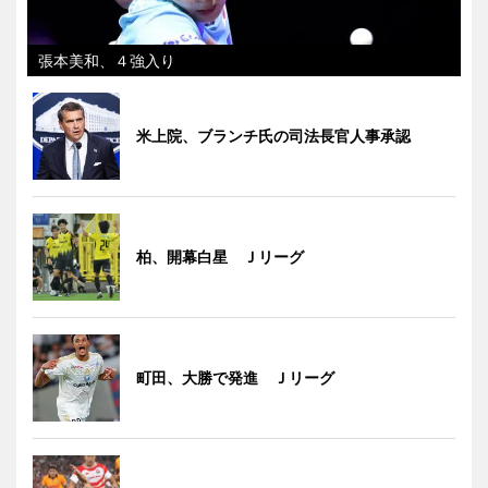
張本美和、４強入り
米上院、ブランチ氏の司法長官人事承認
柏、開幕白星 Ｊリーグ
町田、大勝で発進 Ｊリーグ