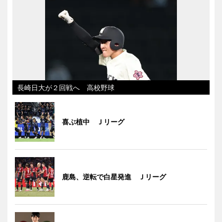
長崎日大が２回戦へ 高校野球
喜ぶ植中 Ｊリーグ
鹿島、逆転で白星発進 Ｊリーグ