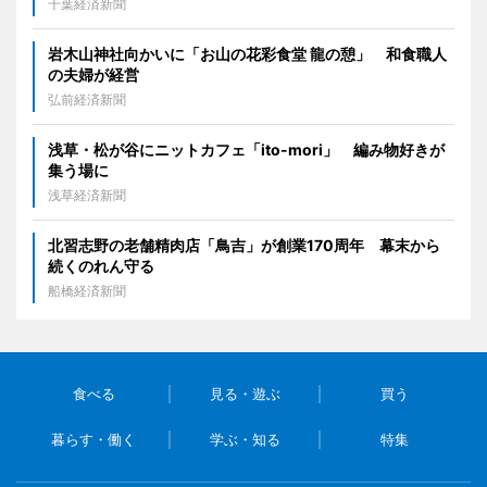
千葉経済新聞
岩木山神社向かいに「お山の花彩食堂 龍の憩」 和食職人
の夫婦が経営
弘前経済新聞
浅草・松が谷にニットカフェ「ito-mori」 編み物好きが
集う場に
浅草経済新聞
北習志野の老舗精肉店「鳥吉」が創業170周年 幕末から
続くのれん守る
船橋経済新聞
食べる
見る・遊ぶ
買う
暮らす・働く
学ぶ・知る
特集