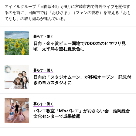
アイドルグループ「日向坂46」が9月に宮崎市内で野外ライブを開催す
るのを前に、日向市では「おひさま」（ファンの愛称）を迎える「おも
てなし」の取り組みが進んでいる。
暮らす・働く
日向・金ヶ浜ビュー園地で7000本のヒマワリ見
頃 太平洋を望む夏景色に
暮らす・働く
日向の「スタジオムーン」が移転オープン 託児付
きのヨガスタジオに
暮らす・働く
バレエ教室「M'sバレエ」がおさらい会 延岡総合
文化センターで成果披露