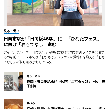
見る・遊ぶ
日向市駅が「日向坂46駅」に 「ひなたフェス」
に向け「おもてなし」進む
アイドルグループ「日向坂46」が9月に宮崎市内で野外ライブを開催す
るのを前に、日向市では「おひさま」（ファンの愛称）を迎える「おも
てなし」の取り組みが進んでいる。
見る・遊ぶ
延岡・野口遵記念館で映画「二宮金次郎」上映 親
子割も
食べる
宮崎・門川に自家焙煎カフェ「レルリッカ」 深い