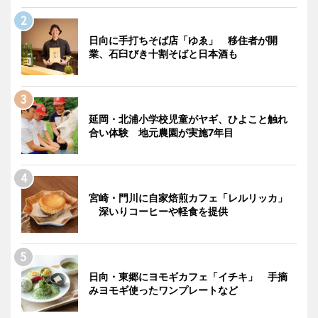
日向に手打ちそば店「ゆゑ」 移住者が開
業、石臼びき十割そばと日本酒も
延岡・北浦小学校児童がヤギ、ひよこと触れ
合い体験 地元農園が実施7年目
宮崎・門川に自家焙煎カフェ「レルリッカ」
深いりコーヒーや軽食を提供
日向・東郷にヨモギカフェ「イチキ」 手摘
みヨモギ使ったワンプレートなど