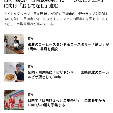
に向け「おもてなし」進む
アイドルグループ「日向坂46」が9月に宮崎市内で野外ライブを開催す
るのを前に、日向市では「おひさま」（ファンの愛称）を迎える「おも
てなし」の取り組みが進んでいる。
買う
都農のコーヒースタンド＆ロースタリー「畝日」が
1周年 書店も併設
買う
延岡・川原崎に「ピザドンキ」 宮崎県北のローカ
ルピザ店として30年
買う
日向で「日向ひょっとこ夏祭り」 全国各地から
1300人の踊り手集まる