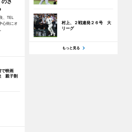
「のさ
も
、TEL
村上、２戦連発２６号 大
の中心街にオ
リーグ
。
もっと見る
館で映画
映 親子割