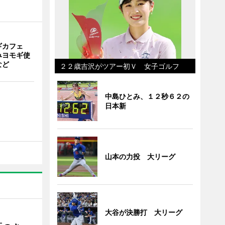
ギカフェ
みヨモギ使
など
２２歳吉沢がツアー初Ｖ 女子ゴルフ
中島ひとみ、１２秒６２の
日本新
山本の力投 大リーグ
大谷が決勝打 大リーグ