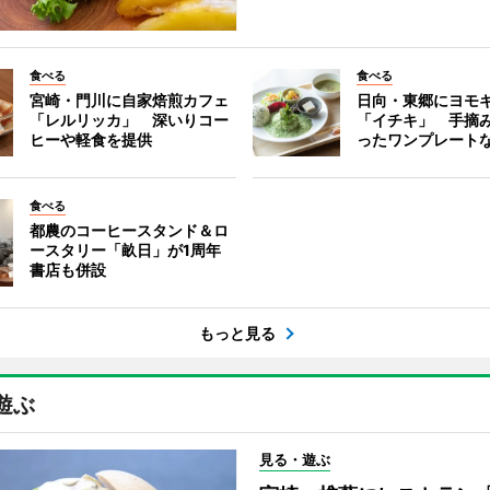
食べる
食べる
宮崎・門川に自家焙煎カフェ
日向・東郷にヨモ
「レルリッカ」 深いりコー
「イチキ」 手摘
ヒーや軽食を提供
ったワンプレート
食べる
都農のコーヒースタンド＆ロ
ースタリー「畝日」が1周年
書店も併設
もっと見る
遊ぶ
見る・遊ぶ