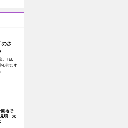
「のさ
も
、TEL
の中心街にオ
。
ー園地で
リ見頃 太
に