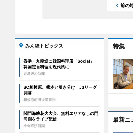
前の
みん経トピックス
特集
香港・九龍塘に韓国料理店「Social」
韓国定番料理を現代風に
香港経済新聞
SC相模原、熊本と引き分け J3リーグ
開幕
相模原町田経済新聞
関門海峡花火大会、無料エリアなしの門
最新ニ
司側をライブ配信
小倉経済新聞