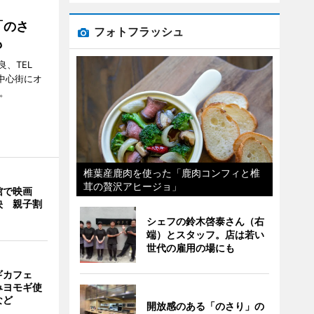
「のさ
フォトフラッシュ
も
、TEL
の中心街にオ
。
椎葉産鹿肉を使った「鹿肉コンフィと椎
茸の贅沢アヒージョ」
館で映画
映 親子割
シェフの鈴木啓泰さん（右
端）とスタッフ。店は若い
世代の雇用の場にも
ギカフェ
みヨモギ使
など
開放感のある「のさり」の