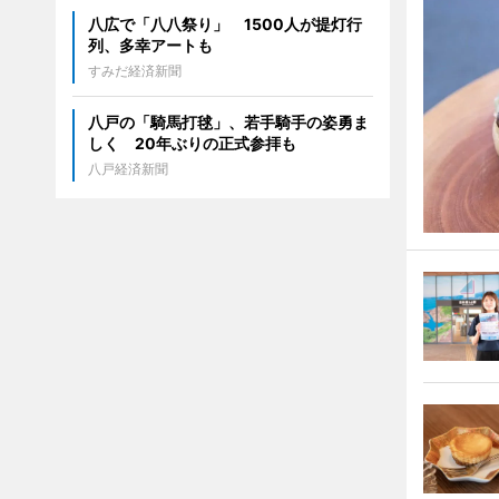
八広で「八八祭り」 1500人が提灯行
列、多幸アートも
すみだ経済新聞
八戸の「騎馬打毬」、若手騎手の姿勇ま
しく 20年ぶりの正式参拝も
八戸経済新聞