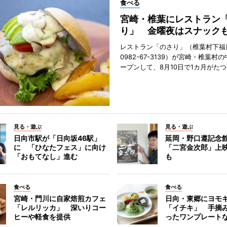
食べる
宮崎・椎葉にレストラン
り」 金曜夜はスナック
レストラン「のさり」（椎葉村下福良
0982-67-3139）が宮崎・椎葉村
ープンして、8月10日で1カ月がたつ
見る・遊ぶ
見る・遊ぶ
日向市駅が「日向坂46駅」
延岡・野口遵記念
に 「ひなたフェス」に向け
「二宮金次郎」上
「おもてなし」進む
も
食べる
食べる
宮崎・門川に自家焙煎カフェ
日向・東郷にヨモ
「レルリッカ」 深いりコー
「イチキ」 手摘
ヒーや軽食を提供
ったワンプレート