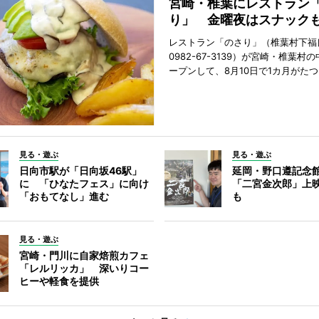
宮崎・椎葉にレストラン
り」 金曜夜はスナック
レストラン「のさり」（椎葉村下福良
0982-67-3139）が宮崎・椎葉村
ープンして、8月10日で1カ月がたつ
見る・遊ぶ
見る・遊ぶ
日向市駅が「日向坂46駅」
延岡・野口遵記念
に 「ひなたフェス」に向け
「二宮金次郎」上
「おもてなし」進む
も
見る・遊ぶ
宮崎・門川に自家焙煎カフェ
「レルリッカ」 深いりコー
ヒーや軽食を提供