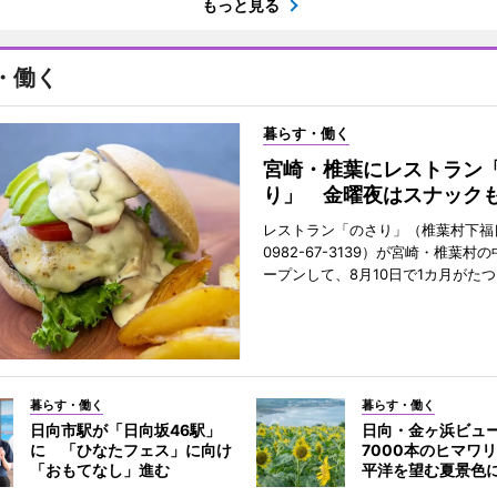
もっと見る
・働く
暮らす・働く
宮崎・椎葉にレストラン
り」 金曜夜はスナック
レストラン「のさり」（椎葉村下福良
0982-67-3139）が宮崎・椎葉村
ープンして、8月10日で1カ月がたつ
暮らす・働く
暮らす・働く
日向市駅が「日向坂46駅」
日向・金ヶ浜ビュ
に 「ひなたフェス」に向け
7000本のヒマワ
「おもてなし」進む
平洋を望む夏景色