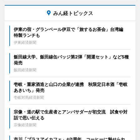
みん経トピックス
伊東の宿・グランベール伊豆で「旅するお茶会」台湾編
特製ランチも
伊東経済新聞
飯田線大学、飯田線缶バッジ第2弾「開運セット」など5種
発売
飯田経済新聞
壱岐・重家酒造と山口の企業が連携 秋限定日本酒「壱岐
あきいち」発売
壱岐対馬経済新聞
宗像・道の駅で生産者とアンバサダーが初交流 試食や対
話で思い伝える
宗像経済新聞
市川「プラスアイカフェ」が1周年 コーヒーに魅せられ