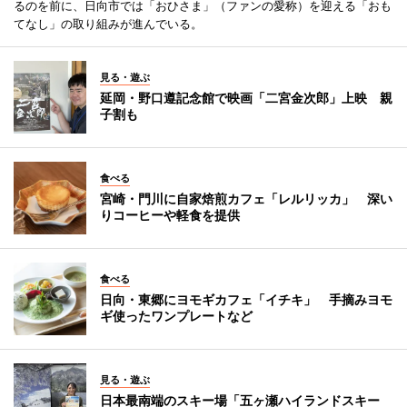
るのを前に、日向市では「おひさま」（ファンの愛称）を迎える「おも
てなし」の取り組みが進んでいる。
見る・遊ぶ
延岡・野口遵記念館で映画「二宮金次郎」上映 親
子割も
食べる
宮崎・門川に自家焙煎カフェ「レルリッカ」 深い
りコーヒーや軽食を提供
食べる
日向・東郷にヨモギカフェ「イチキ」 手摘みヨモ
ギ使ったワンプレートなど
見る・遊ぶ
日本最南端のスキー場「五ヶ瀬ハイランドスキー