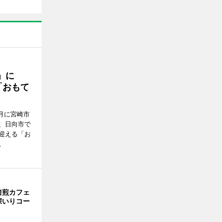
駅」に
「おもて
月に宮崎市
、日向市で
迎える「お
。
焙煎カフェ
深いりコー