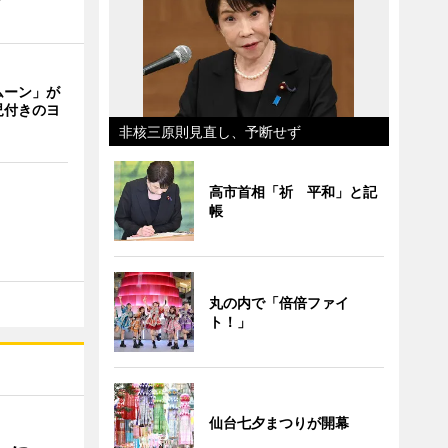
ムーン」が
児付きのヨ
非核三原則見直し、予断せず
高市首相「祈 平和」と記
帳
丸の内で「倍倍ファイ
ト！」
仙台七夕まつりが開幕