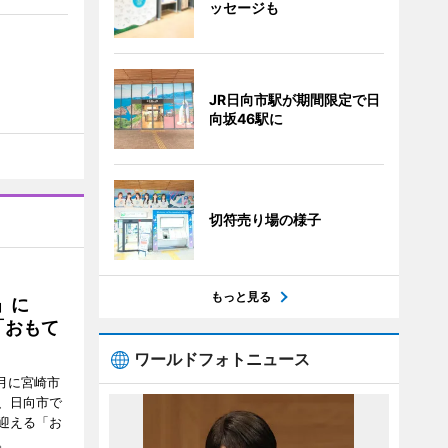
ッセージも
JR日向市駅が期間限定で日
向坂46駅に
切符売り場の様子
もっと見る
駅」に
「おもて
ワールドフォトニュース
月に宮崎市
、日向市で
迎える「お
。