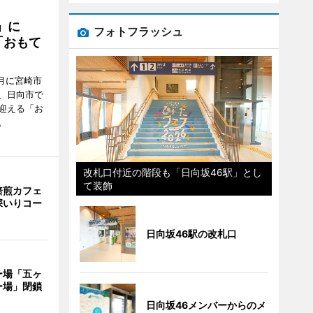
駅」に
フォトフラッシュ
「おもて
月に宮崎市
、日向市で
迎える「お
。
改札口付近の階段も「日向坂46駅」とし
て装飾
焙煎カフェ
深いりコー
日向坂46駅の改札口
ー場「五ヶ
ー場」閉鎖
日向坂46メンバーからのメ