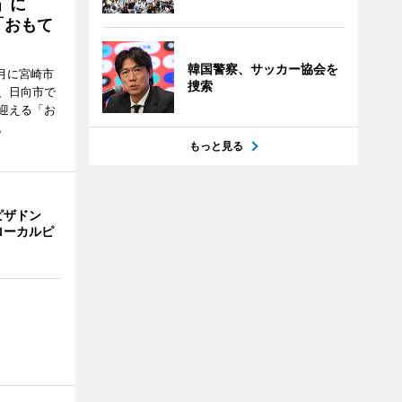
駅」に
「おもて
韓国警察、サッカー協会を
月に宮崎市
捜索
、日向市で
迎える「お
。
もっと見る
ピザドン
ローカルピ