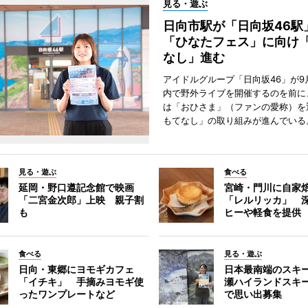
見る・遊ぶ
日向市駅が「日向坂46
「ひなたフェス」に向け
なし」進む
アイドルグループ「日向坂46」が9
内で野外ライブを開催するのを前に
は「おひさま」（ファンの愛称）を
もてなし」の取り組みが進んでいる
見る・遊ぶ
食べる
延岡・野口遵記念館で映画
宮崎・門川に自家
「二宮金次郎」上映 親子割
「レルリッカ」 
も
ヒーや軽食を提供
食べる
見る・遊ぶ
日向・東郷にヨモギカフェ
日本最南端のスキ
「イチキ」 手摘みヨモギ使
瀬ハイランドスキ
ったワンプレートなど
で思い出募集