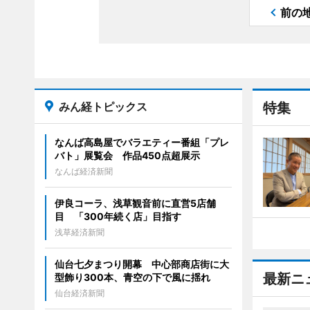
前の
みん経トピックス
特集
なんば高島屋でバラエティー番組「プレ
バト」展覧会 作品450点超展示
なんば経済新聞
伊良コーラ、浅草観音前に直営5店舗
目 「300年続く店」目指す
浅草経済新聞
仙台七夕まつり開幕 中心部商店街に大
最新ニ
型飾り300本、青空の下で風に揺れ
仙台経済新聞