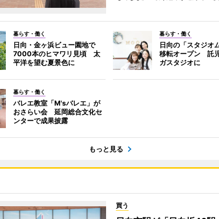
暮らす・働く
暮らす・働く
日向・金ヶ浜ビュー園地で
日向の「スタジオ
7000本のヒマワリ見頃 太
移転オープン 託
平洋を望む夏景色に
ガスタジオに
暮らす・働く
バレエ教室「M'sバレエ」が
おさらい会 延岡総合文化セ
ンターで成果披露
もっと見る
買う