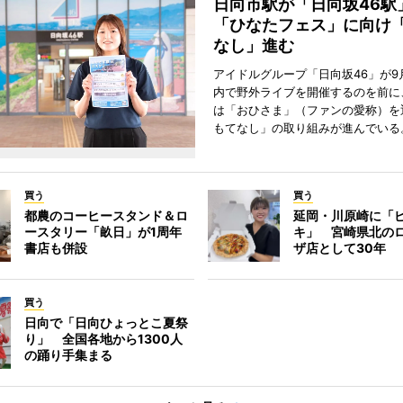
日向市駅が「日向坂46
「ひなたフェス」に向け
なし」進む
アイドルグループ「日向坂46」が9
内で野外ライブを開催するのを前に
は「おひさま」（ファンの愛称）を
もてなし」の取り組みが進んでいる
買う
買う
都農のコーヒースタンド＆ロ
延岡・川原崎に「
ースタリー「畝日」が1周年
キ」 宮崎県北の
書店も併設
ザ店として30年
買う
日向で「日向ひょっとこ夏祭
り」 全国各地から1300人
の踊り手集まる