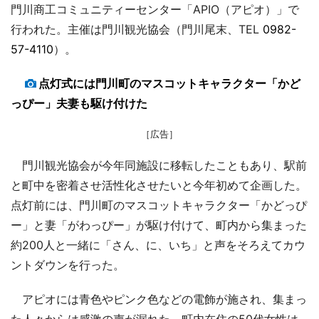
門川商工コミュニティーセンター「APIO（アピオ）」で
行われた。主催は門川観光協会（門川尾末、TEL
0982-
57-4110
）。
点灯式には門川町のマスコットキャラクター「かど
っぴー」夫妻も駆け付けた
［広告］
門川観光協会が今年同施設に移転したこともあり、駅前
と町中を密着させ活性化させたいと今年初めて企画した。
点灯前には、門川町のマスコットキャラクター「かどっぴ
ー」と妻「がわっぴー」が駆け付けて、町内から集まった
約200人と一緒に「さん、に、いち」と声をそろえてカウ
ントダウンを行った。
アピオには青色やピンク色などの電飾が施され、集まっ
た人々からは感激の声が漏れた。町内在住の50代女性は