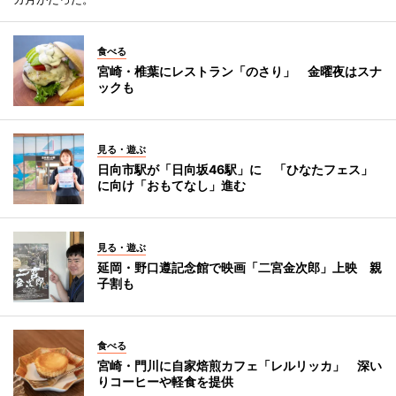
食べる
宮崎・椎葉にレストラン「のさり」 金曜夜はスナ
ックも
見る・遊ぶ
日向市駅が「日向坂46駅」に 「ひなたフェス」
に向け「おもてなし」進む
見る・遊ぶ
延岡・野口遵記念館で映画「二宮金次郎」上映 親
子割も
食べる
宮崎・門川に自家焙煎カフェ「レルリッカ」 深い
りコーヒーや軽食を提供