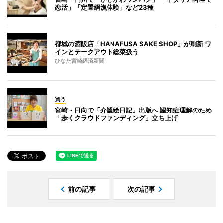
恋活」「定置網漁体験」など23種
都城の酒販店「HANAFUSA SAKE SHOP」が刷新 ワ
インとテークアウト総菜扱う
ひなた宮崎経済新聞
買う
宮崎・日向で「介護絵日記」出版へ 認知症理解のため
「歩くクラウドファンディング」立ち上げ
前の記事
次の記事