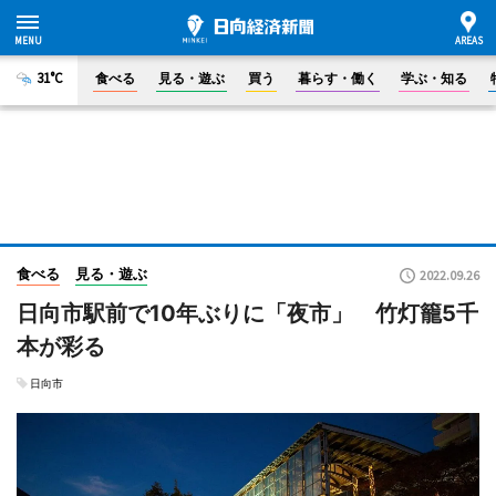
31°C
食べる
見る・遊ぶ
買う
暮らす・働く
学ぶ・知る
食べる
見る・遊ぶ
2022.09.26
日向市駅前で10年ぶりに「夜市」 竹灯籠5千
本が彩る
日向市