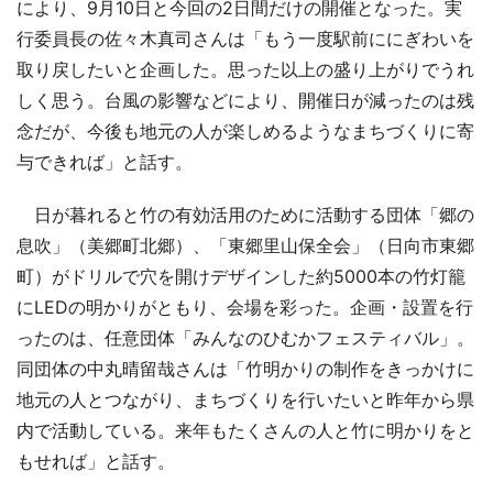
により、9月10日と今回の2日間だけの開催となった。実
行委員長の佐々木真司さんは「もう一度駅前ににぎわいを
取り戻したいと企画した。思った以上の盛り上がりでうれ
しく思う。台風の影響などにより、開催日が減ったのは残
念だが、今後も地元の人が楽しめるようなまちづくりに寄
与できれば」と話す。
日が暮れると竹の有効活用のために活動する団体「郷の
息吹」（美郷町北郷）、「東郷里山保全会」（日向市東郷
町）がドリルで穴を開けデザインした約5000本の竹灯籠
にLEDの明かりがともり、会場を彩った。企画・設置を行
ったのは、任意団体「みんなのひむかフェスティバル」。
同団体の中丸晴留哉さんは「竹明かりの制作をきっかけに
地元の人とつながり、まちづくりを行いたいと昨年から県
内で活動している。来年もたくさんの人と竹に明かりをと
もせれば」と話す。