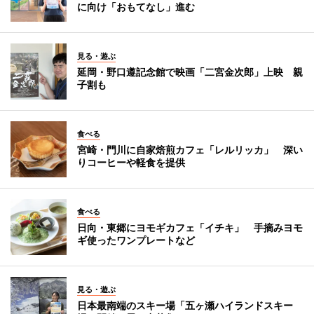
に向け「おもてなし」進む
見る・遊ぶ
延岡・野口遵記念館で映画「二宮金次郎」上映 親
子割も
食べる
宮崎・門川に自家焙煎カフェ「レルリッカ」 深い
りコーヒーや軽食を提供
食べる
日向・東郷にヨモギカフェ「イチキ」 手摘みヨモ
ギ使ったワンプレートなど
見る・遊ぶ
日本最南端のスキー場「五ヶ瀬ハイランドスキー