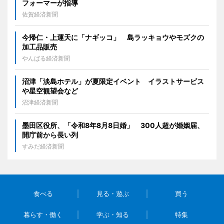
フォーマーが指導
佐賀経済新聞
今帰仁・上運天に「ナギッコ」 島ラッキョウやモズクの
加工品販売
やんばる経済新聞
沼津「淡島ホテル」が夏限定イベント イラストサービス
や星空観望会など
沼津経済新聞
墨田区役所、「令和8年8月8日婚」 300人超が婚姻届、
開庁前から長い列
すみだ経済新聞
食べる
見る・遊ぶ
買う
暮らす・働く
学ぶ・知る
特集