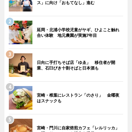
ス」に向け「おもてなし」進む
延岡・北浦小学校児童がヤギ、ひよこと触れ
合い体験 地元農園が実施7年目
日向に手打ちそば店「ゆゑ」 移住者が開
業、石臼びき十割そばと日本酒も
宮崎・椎葉にレストラン「のさり」 金曜夜
はスナックも
宮崎・門川に自家焙煎カフェ「レルリッカ」