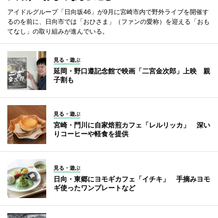
アイドルグループ「日向坂46」が9月に宮崎市内で野外ライブを開催す
るのを前に、日向市では「おひさま」（ファンの愛称）を迎える「おも
てなし」の取り組みが進んでいる。
見る・遊ぶ
延岡・野口遵記念館で映画「二宮金次郎」上映 親
子割も
見る・遊ぶ
宮崎・門川に自家焙煎カフェ「レルリッカ」 深い
りコーヒーや軽食を提供
見る・遊ぶ
日向・東郷にヨモギカフェ「イチキ」 手摘みヨモ
ギ使ったワンプレートなど