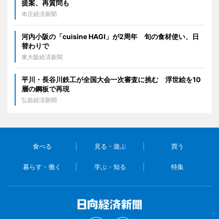
提案、再質問も
本庄経済新聞
河内小阪の「cuisine HAGI」が2周年 旬の食材使い、日
替わりで
東大阪経済新聞
平川・長谷川鉄工が全国大会一次審査に挑む 浮世絵を10
層の鋼板で再現
弘前経済新聞
食べる
見る・遊ぶ
買う
暮らす・働く
学ぶ・知る
特集