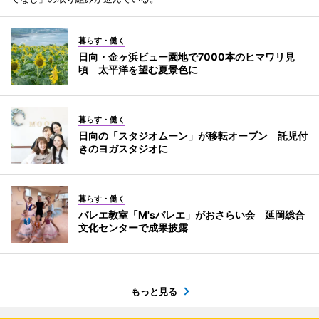
暮らす・働く
日向・金ヶ浜ビュー園地で7000本のヒマワリ見
頃 太平洋を望む夏景色に
暮らす・働く
日向の「スタジオムーン」が移転オープン 託児付
きのヨガスタジオに
暮らす・働く
バレエ教室「M'sバレエ」がおさらい会 延岡総合
文化センターで成果披露
もっと見る