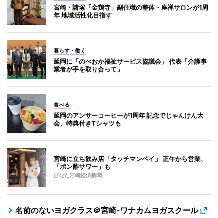
宮崎・諸塚「金鶏寺」副住職の整体・座禅サロンが1周
年 地域活性化目指す
暮らす・働く
延岡に「のべおか福祉サービス協議会」 代表「介護事
業者が手を取り合って」
食べる
延岡のアンサーコーヒーが1周年 記念でじゃんけん大
会、特典付きTシャツも
宮崎に立ち飲み店「タッチマンペイ」 正午から営業、
「ポン酢サワー」も
ひなた宮崎経済新聞
名前のないヨガクラス＠宮崎-ワナカムヨガスクール